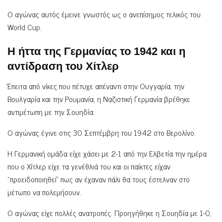
Ο αγώνας αυτός έμεινε γνωστός ως ο ανεπίσημος τελικός του
World Cup.
Η ήττα της Γερμανίας το 1942 και η
αντίδραση του Χίτλερ
Έπειτα από νίκες που πέτυχε απέναντι στην Ουγγαρία, την
Βουλγαρία και την Ρουμανία, η Ναζιστική Γερμανία βρέθηκε
αντιμέτωπη με την Σουηδία.
Ο αγώνας έγινε στις 30 Σεπτέμβρη του 1942 στο Βερολίνο.
Η Γερμανική ομάδα είχε χάσει με 2-1 από την Ελβετία την ημέρα
που ο Χίτλερ είχε τα γενέθλιά του και οι παίκτες είχαν
“προειδοποιηθεί” πως αν έχαναν πάλι θα τους έστελναν στο
μέτωπο να πολεμήσουν.
Ο αγώνας είχε πολλές ανατροπές. Προηγήθηκε η Σουηδία με 1-0,