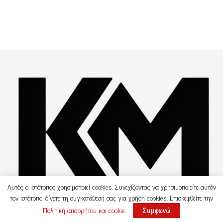
Αυτός ο ιστότοπος χρησιμοποιεί cookies. Συνεχίζοντας να χρησιμοποιείτε αυτόν
τον ιστότοπο, δίνετε τη συγκατάθεσή σας για χρήση cookies. Επισκεφθείτε την
Πολιτική απορρήτου και cookie
.
Συμφωνώ