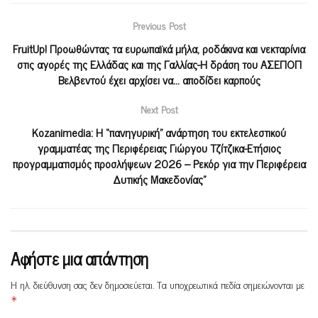
Previous Post
FruitUp! Προωθώντας τα ευρωπαϊκά μήλα, ροδάκινα και νεκταρίνια
στις αγορές της Ελλάδας και της Γαλλίας-Η δράση του ΑΣΕΠΟΠ
Βελβεντού έχει αρχίσει να… αποδίδει καρπούς
Next Post
Kozanimedia: Η “πανηγυρική” ανάρτηση του εκτελεστικού
γραμματέας της Περιφέρειας Γιώργου Τζίτζικα-Ετήσιος
προγραμματισμός προσλήψεων 2026 – Ρεκόρ για την Περιφέρεια
Δυτικής Μακεδονίας”
Αφήστε μια απάντηση
Η ηλ. διεύθυνση σας δεν δημοσιεύεται.
Τα υποχρεωτικά πεδία σημειώνονται με
*