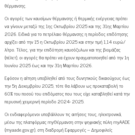
θέρμανσης.
Οι αγορές των καυσίμων θέρμανσης ή θερμικής ενέργειας πρέπει
να γίνουν μεταξύ της 1ης Οκτωβρίου 2025 και της 31ης Μαρτίου
2026. Ειδικά για το πετρέλαιο θέρμανσης η περίοδος επιδότησης
αρχίζει από την 15 η Οκτωβρίου 2025 και στην τιμή 1,14 ευρώ/
λίτρο. Τέλος, για την επιδότηση καυσόξυλων και της βιομάζας
(πέλετ), οι αγορές θα πρέπει να έχουν πραγματοποιηθεί από την 1η
Ιουνίου 2025 έως και την 31η Μαρτίου 2026.
Εφόσον η αίτηση υποβληθεί από τους δυνητικούς δικαιούχους έως
την 5η Δεκεμβρίου 2025, τότε θα λάβουν ως προκαταβολή το
60% του ποσού του επιδόματος που τους είχε καταβληθεί κατά την
περυσινή χειμερινή περίοδο 2024- 2025.
Οι ενδιαφερόμενοι υποβάλλουν τις αιτήσεις τους, ηλεκτρονικά,
μέσω της πλατφόρμας myΘέρμανση στην ψηφιακής πύλη myAADE
(myaade.gov.gr), στη διαδρομή Εφαρμογές – Δημοφιλείς