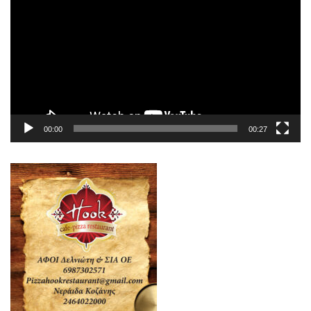
Αναπαραγωγής
Βίντεο
00:00
00:27