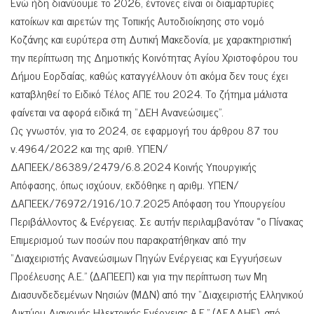
Ενώ ήδη διανύουμε το 2026, έντονες είναι οι διαμαρτυρίες
κατοίκων και αιρετών της Τοπικής Αυτοδιοίκησης στο νομό
Κοζάνης και ευρύτερα στη Δυτική Μακεδονία, με χαρακτηριστική
την περίπτωση της Δημοτικής Κοινότητας Αγίου Χριστοφόρου του
Δήμου Εορδαίας, καθώς καταγγέλλουν ότι ακόμα δεν τους έχει
καταβληθεί το Ειδικό Τέλος ΑΠΕ του 2024. Το ζήτημα μάλιστα
φαίνεται να αφορά ειδικά τη “ΔΕΗ Ανανεώσιμες”.
Ως γνωστόν, για το 2024, σε εφαρμογή του άρθρου 87 του
ν.4964/2022 και της αριθ. ΥΠΕΝ/
ΔΑΠΕΕΚ/86389/2479/6.8.2024 Κοινής Υπουργικής
Απόφασης, όπως ισχύουν, εκδόθηκε η αριθμ. ΥΠΕΝ/
ΔΑΠΕΕΚ/76972/1916/10.7.2025 Απόφαση του Υπουργείου
Περιβάλλοντος & Ενέργειας. Σε αυτήν περιλαμβανόταν «ο Πίνακας
Επιμερισμού των ποσών που παρακρατήθηκαν από την
“Διαχειριστής Ανανεώσιμων Πηγών Ενέργειας και Εγγυήσεων
Προέλευσης Α.Ε.” (ΔΑΠΕΕΠ) και για την περίπτωση των Μη
Διασυνδεδεμένων Νησιών (ΜΔΝ) από την “Διαχειριστής Ελληνικού
Δικτύου Διανομής Ηλεκτρικής Ενέργειας Α.Ε.” (ΔΕΔΔΗΕ), από