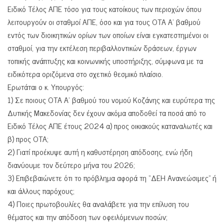
Ειδικό Τέλος ΑΠΕ τόσο για τους κατοίκους των περιοχών όπου
λειτουργούν οι σταθμοί ΑΠΕ, όσο και για τους ΟΤΑ Α’ βαθμού
εντός των διοικητικών ορίων των οποίων είναι εγκατεστημένοι οι
σταθμοί, για την εκτέλεση περιβαλλοντικών δράσεων, έργων
τοπικής ανάπτυξης και κοινωνικής υποστήριξης, σύμφωνα με τα
ειδικότερα οριζόμενα στο σχετικό θεσμικό πλαίσιο.
Ερωτάται ο κ. Υπουργός:
1) Σε ποιους ΟΤΑ Α’ βαθμού του νομού Κοζάνης και ευρύτερα της
Δυτικής Μακεδονίας δεν έχουν ακόμα αποδοθεί τα ποσά από το
Ειδικό Τέλος ΑΠΕ έτους 2024 α) προς οικιακούς καταναλωτές και
β) προς ΟΤΑ;
2) Γιατί προέκυψε αυτή η καθυστέρηση απόδοσης, ενώ ήδη
διανύουμε τον δεύτερο μήνα του 2026;
3) Επιβεβαιώνετε ότι το πρόβλημα αφορά τη “ΔΕΗ Ανανεώσιμες” ή
και άλλους παρόχους;
4) Ποιες πρωτοβουλίες θα αναλάβετε για την επίλυση του
θέματος και την απόδοση των οφειλόμενων ποσών;