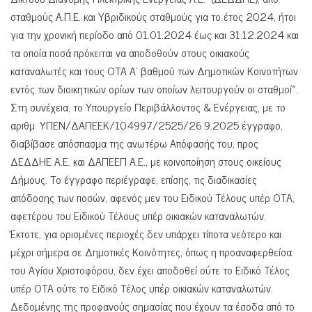
σταθμούς Α.Π.Ε. και Υβριδικούς σταθμούς για το έτος 2024, ήτοι
για την χρονική περίοδο από 01.01.2024 έως και 31.12.2024 και
τα οποία ποσά πρόκειται να αποδοθούν στους οικιακούς
καταναλωτές και τους ΟΤΑ Α’ βαθμού των Δημοτικών Κοινοτήτων
εντός των διοικητικών ορίων των οποίων λειτουργούν οι σταθμοί».
Στη συνέχεια, το Υπουργείο Περιβάλλοντος & Ενέργειας, με το
αριθμ. ΥΠΕΝ/ΔΑΠΕΕΚ/104997/2525/26.9.2025 έγγραφο,
διαβίβασε απόσπασμα της ανωτέρω Απόφασής του, προς
ΔΕΔΔΗΕ Α.Ε. και ΔΑΠΕΕΠ Α.Ε., με κοινοποίηση στους οικείους
Δήμους. Το έγγραφο περιέγραφε, επίσης, τις διαδικασίες
απόδοσης των ποσών, αφενός μεν του Ειδικού Τέλους υπέρ ΟΤΑ,
αφετέρου του Ειδικού Τέλους υπέρ οικιακών καταναλωτών.
Έκτοτε, για ορισμένες περιοχές δεν υπάρχει τίποτα νεότερο και
μέχρι σήμερα σε Δημοτικές Κοινότητες, όπως η προαναφερθείσα
του Αγίου Χριστοφόρου, δεν έχει αποδοθεί ούτε το Ειδικό Τέλος
υπέρ ΟΤΑ ούτε το Ειδικό Τέλος υπέρ οικιακών καταναλωτών.
Δεδομένης της προφανούς σημασίας που έχουν τα έσοδα από το