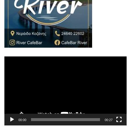
Πρόγραμμα
Αναπαραγωγής
Βίντεο
00:00
00:27