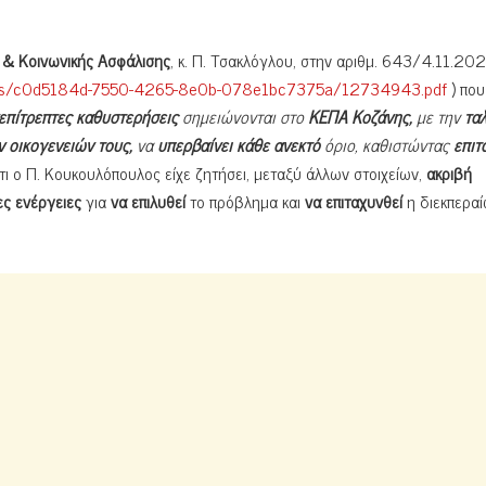
 & Κοινωνικής Ασφάλισης
, κ. Π. Τσακλόγλου, στην αριθμ. 643/4.11.20
rFiles/c0d5184d-7550-4265-8e0b-078e1bc7375a/12734943.pdf
) που
επίτρεπτες καθυστερήσεις
σημειώνονται στο
ΚΕΠΑ Κοζάνης,
με την
τα
ν οικογενειών τους,
να
υπερβαίνει κάθε ανεκτό
όριο, καθιστώντας
επιτ
ότι ο Π. Κουκουλόπουλος είχε ζητήσει, μεταξύ άλλων στοιχείων,
ακριβή
ες ενέργειες
για
να επιλυθεί
το πρόβλημα και
να επιταχυνθεί
η διεκπερα