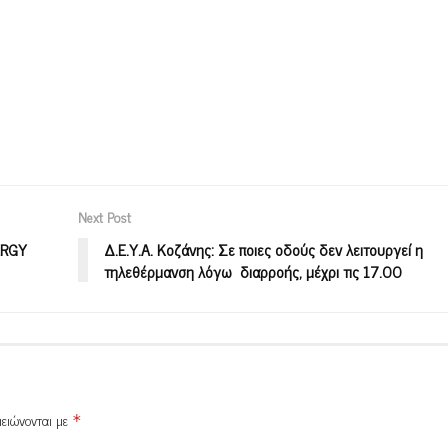
Next Post
ERGY
Δ.Ε.Υ.Α. Κοζάνης: Σε ποιες οδούς δεν λειτουργεί η
τηλεθέρμανση λόγω διαρροής, μέχρι τις 17.00
μειώνονται με
*