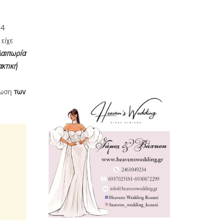
24
 είχε
λαιπωρία
ακτική
ίωση
των