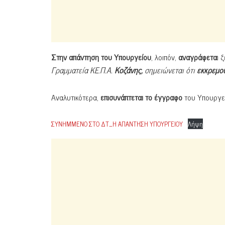
Στην απάντηση του Υπουργείου
, λοιπόν,
αναγράφετα
ι 
Γραμματεία ΚΕ.Π.Α.
Κοζάνης,
σημειώνεται ότι
εκκρεμο
Αναλυτικότερα,
επισυνάπτεται το έγγραφο
του Υπουργεί
ΣΥΝΗΜΜΕΝΟ ΣΤΟ ΔΤ_Η ΑΠΑΝΤΗΣΗ ΥΠΟΥΡΓΕΙΟΥ
Λήψη