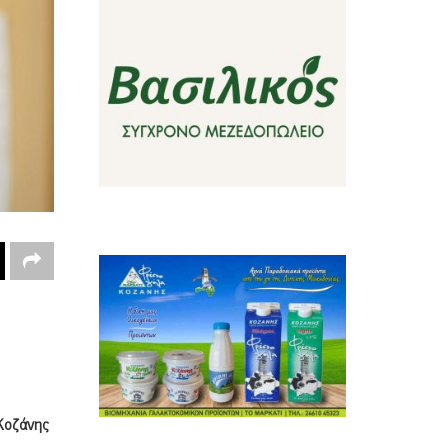
οζάνης