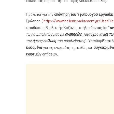
έδωσε στη δημοσιότητα ο Πάρις Κουκουλόπουλος.
Πρόκειται για την
απάντηση του Υφυπουργού Εργασίας
Ερώτηση (
https://www.hellenicparliament.gr/Use
καταθέσει ο Βουλευτής Κοζάνης, στηλιτεύοντας ότι «
αν
των συμπολιτών μας με
αναπηρίες
, ταυτόχρονα
και τω
την
άμεση επίλυση
του προβλήματος
». Υπενθυμίζεται 
δεδομένα
για τις εκκρεμότητες, καθώς και
συγκεκριμέν
εκκρεμών
αιτήσεων
.