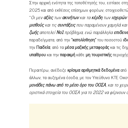
Στην αρχική ενότητα της τοποθέτησής του, εστίασε στ
2025 και από εκθέσεις επίσημων φορέων, στοιχειοθετώ
«
Οι μεν
αξίες
των
ακινήτων
και τα
κέρδη
των
ισχυρών
μισθούς
και τις
συντάξεις
που παραμένουν χαμηλά και
ζωής
αποτελεί
Νο1
πρόβλημα, ενώ παράλληλα
επιδειν
παραδείγματα, από την
“κατολίσθηση”
του ποσοστού
ιδι
την
Παιδεία
, από τα
μέσα μαζικής μεταφοράς
και τις δ
υπαίθρου
και την
παρακμή
κάθε
μη τουριστικής
περιοχής
Περαιτέρω, ανέδειξε
κρίσιμα αριθμητικά δεδομένα
από 
άλλων, τα αυξημένα έσοδα, με τον Υπεύθυνο ΚΤΕ Οικον
μονάδες πάνω από το μέσο όρο του ΟΟΣΑ
, και το χει
οριστικά στοιχεία του ΟΟΣΑ για το 2022 να φέρνουν 