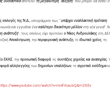
ς ουσιαστικά
αποτελεί
τη μεγαλύτερη “αύξηση”
που μπορεί να δοθεί σ
ς επιλογές της Ν.Δ.,
υπογράμμισε πως «
υπάρχει εναλλακτική πρόταση
ινωνία και εγγυάται ένα
καλύτερο δικαιότερο μέλλον
στη νέα γενιά
», 
μη ανάπτυξη
», τους οποίους είχε προτείνει
ο Νίκος Ανδρουλάκης
στη ΔΕ
 ριζική
Αποκέντρωση
, την
περιφερειακή ανάπτυξη
, το
ιδιωτικό χρέος
, τη
έο ΕΚΑΣ
, την
προσωπική διαφορά
, τις
συντάξεις χηρείας και αναπηρίας
, 
σφορά αλληλεγγύης
των
δημοσίων υπαλλήλων
, το
αγροτικό εισόδημα
κ
https://www.youtube.com/watch?v=mnIFihavJxQ&t=288s