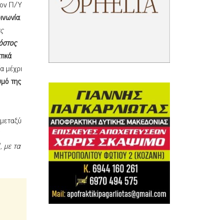
ον Π/Υ
οινωνία
.
ς
όστος
τικά
ία μέχρι
μό της
 μεταξύ
, με τα