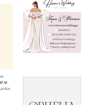
ας,
ό τα
 μελών,