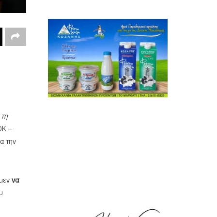
 τη
ΟΚ –
α την
 μεν
να
υ