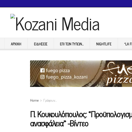
ΑΡΧΙΚΉ
ΕΙΔΉΣΕΙΣ
ΕΠI ΤΩΝ ΤΥΠΩΝ…
NIGHTLIFE
“LA 
Home
Γράφουν…
Π. Κουκουλόπουλος: «Προϋπολογισμός
ανασφάλεια» -Βίντεο