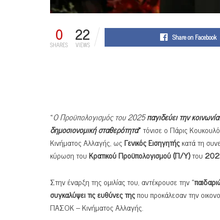
0
22
Share on Facebook
SHARES
VIEWS
«
Ο Προϋπολογισμός του 2025
παγιδεύει την κοινωνία
δημοσιονομική σταθερότητα
»
τόνισε ο Πάρις Κουκουλ
Κινήματος Αλλαγής, ως
Γενικός Εισηγητής
κατά τη συν
κύρωση του
Κρατικού Προϋπολογισμού (Π/Υ)
του
202
Στην έναρξη της ομιλίας του, αντέκρουσε την «
παιδαρι
συγκαλύψει τις ευθύνες της
που προκάλεσαν την οικονο
ΠΑΣΟΚ – Κινήματος Αλλαγής.