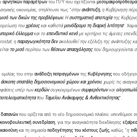
ων
αρνητικών παραμέτρων
του Π/Υ που σχετίζονται
μεσομακροπρόθεσμα
λληνικής οικονομίας, στηλίτευσε πως «
στην
ανάπτυξη,
η Κυβέρνηση πέρα
 μισό των δικών της προβλέψεων.
Η
συστηματική αποτυχία
της Κυβέρν
απομείωση του
χρέους
και καθιστά
μονόδρομο τη διαρκή λιτότητα
». Χαρα
μπορικό έλλειμμα
και το
επενδυτικό κενό
με κριτήριο τις άμεσες επενδ
rostat
, η
παραγωγικότητα
δεν
ακολουθεί την εξέλιξη της ανάπτυξης κα
είται
το μισό
περίπου των
θέσεων απασχόλησης
που δημιουργούνται σ
 ομιλίας του στην
ανάδειξη
πεπραγμένων
της
Κυβέρνησης
που οδήγησ
ι
άσκοπη σπατάλη δημοσιονομικού χώρου και χρόνου
, χωρίς τις αναγκα
οφάσεις υπέρ των
κερδών
συγκεκριμένων
συμφερόντων
και
ολιγοπωλί
ποτελεσματικότητα τ
ου
Ταμείου Ανάκαμψης & Ανθεκτικότητας
».
ς δαπανών
που ορίζεται από το νέο δημοσιονομικό πλαίσιο, υπενθύμισε σ
κοινοβουλευτική συνεδρίαση
, για την αναγκαιότητα διεκδίκησης
εξαίρε
ικαιοσύνη
και τη σημασία
ποδηγέτησης του κόστους ζωής,
καθώς «
η
τιθ