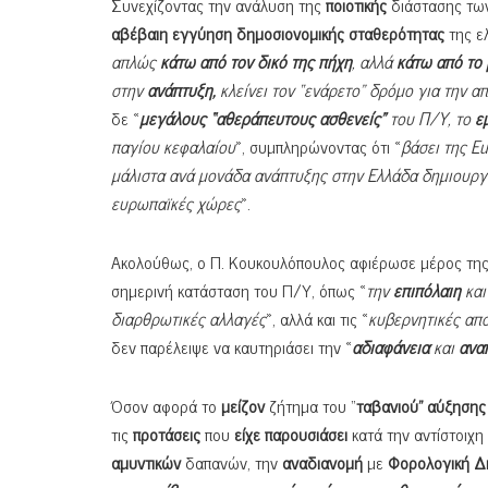
Συνεχίζοντας την ανάλυση της
ποιοτικής
διάστασης τ
αβέβαιη εγγύηση
δημοσιονομικής σταθερότητας
της ε
απλώς
κάτω από τον δικό της πήχη
, αλλά
κάτω από το
στην
ανάπτυξη,
κλείνει τον “ενάρετο” δρόμο για την 
δε «
μεγάλους “αθεράπευτους ασθενείς”
του Π/Υ, το
ε
παγίου κεφαλαίου
», συμπληρώνοντας ότι «
βάσει της
Eu
μάλιστα ανά μονάδα ανάπτυξης στην Ελλάδα δημιουργ
ευρωπαϊκές χώρες
».
Ακολούθως, ο Π. Κουκουλόπουλος αφιέρωσε μέρος της
σημερινή κατάσταση του Π/Υ, όπως «
την
επιπόλαιη
κα
διαρθρωτικές αλλαγές
», αλλά και τις «
κυβερνητικές απ
δεν παρέλειψε να καυτηριάσει την «
αδιαφάνεια
και
ανα
Όσον αφορά το
μείζον
ζήτημα του “
ταβανιού” αύξηση
τις
προτάσεις
που
είχε παρουσιάσει
κατά την αντίστοιχη
αμυντικών
δαπανών, την
αναδιανομή
με
Φορολογική Δ