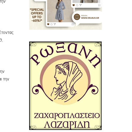
την
θέτοντας
Θ,
την
αι την