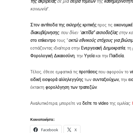
της ακρίβειας
σε μια
σειρά τομέων
της
καθημερινότητα
κοινωνία
».
Στον αντίποδα της σκληρής κριτικής
προς τις
οικονομικέ
διακυβέρνησης
, που δίνει “
ακτίδα” αισιοδοξίας
στην κο
στο επίκεντρο
τους «
οκτώ εθνικούς στόχους για βιώσι
εστιάζοντας ιδιαίτερα στην
Ενεργειακή Δημοκρατία
, τη
Φορολογική Δικαιοσύνη
, την
Υγεία
και την
Παιδεία.
Τέλος, έθεσε εμφατικά τις
προτάσεις
που αφορούν το
ν
ειδική εισφορά αλληλεγγύης
των
συνταξιούχων,
την
ει
έκτακτη
φορολόγηση των τραπεζών
.
Αναλυτικότερα, μπορείτε να
δείτε το
video
της ομιλίας:
Κοινοποιήστε:
Facebook
X