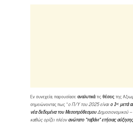
Εν συνεχεία, παρουσίασε
αναλυτικά
τις
θέσεις
της Αξιωμ
σημειώνοντας πως «
ο Π/Υ του 2025 είναι
ο 1
μετά α
ος
νέα δεδομένα του Μεσοπρόθεσμου
Δημοσιονομικού –
καθώς ορίζει πλέον
ανώτατο “ταβάνι” ετήσιας αύξηση