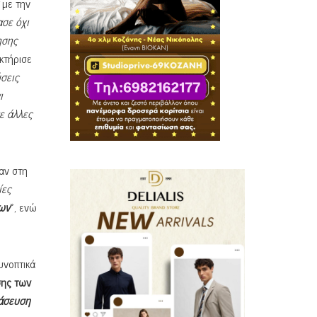
με την
σε όχι
ησης
κτήρισε
ύσεις
ι
ε άλλες
αν στη
ίες
ων
», ενώ
υνοπτικά
σης των
άσευση