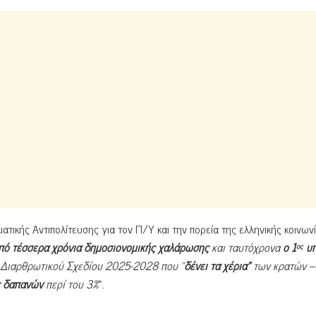
ατικής Αντιπολίτευσης για τον Π/Υ και την πορεία της ελληνικής κοινωνί
πό τέσσερα χρόνια δημοσιονομικής χαλάρωσης
και ταυτόχρονα
ο 1
υπ
ος
 Διαρθρωτικού Σχεδίου 2025-2028 που “
δένει τα χέρια”
των κρατών –
ς δαπανών
περί του 3%
».