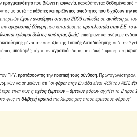
ην
πραγματικότητα που βιώνει η κοινωνία,
παραθέτοντας
δεδομένα
από τ
ντας με αυτά τις
κάθετες και οριζόντιες ανισότητες που διχάζουν την κ
εταιρειών
έχουν ανακάμψει στα προ 2009 επίπεδα
, σε
αντίθεση
με του
 την
αγοραστική δύναμη
που κατατάσσεται
προτελευταία στην Ε.Ε
. Το
κ
ώνονται κρίσιμοι δείκτες ποιότητας ζωής
» επισήμανε και ανέφερε
ενδεικ
οκατοίκησης
μέχρι την ασφυξία της
Τοπικής Αυτοδιοίκησης
, από την Υγε
ημόσιες
υποδομές
μέχρι τον
αγροτικό
κόσμο, με ειδική έμφαση στο
μαρασ
.
τον Π/Υ,
προτάσσοντας
την
ποιοτική τους σύνθεση
. Πρωταγωνίστησαν,
ομικών να σημειώνει ότι «
οι
φόροι
στην Ελλάδα είναι 40% του ΑΕΠ,
έξι
ρότερο είναι πως η
σχέση έμμεσων – άμεσων
φόρων αγγίζει το 2 προς 1
στο φως τη
θλιβερή πρωτιά
της Χώρας μας στους έμμεσους φόρους
».