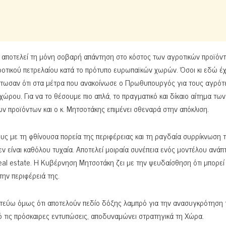
 αποτελεί τη μόνη σοβαρή απάντηση στο κόστος των αγροτικών προϊόν
γροτικού πετρελαίου κατά το πρότυπο ευρωπαϊκών χωρών. Όσοι κι εδώ έ
τωσαν ότι στα μέτρα που ανακοίνωσε ο Πρωθυπουργός για τους αγρότ
χώρου. Για να το θέσουμε πιο απλά, το πραγματικό και δίκαιο αίτημα των
ων προϊόντων και ο κ. Μητσοτάκης επιμένει σθεναρά στην απόκλιση.
υς με τη φθίνουσα πορεία της περιφέρειας και τη ραγδαία συρρίκνωση 
 είναι καθόλου τυχαία. Αποτελεί μοιραία συνέπεια ενός μοντέλου ανάπ
real estate. Η Κυβέρνηση Μητσοτάκη ζει με την ψευδαίσθηση ότι μπορεί
ην περιφέρειά της.
στεύω όμως ότι αποτελούν πεδίο δόξης λαμπρό για την ανασυγκρότηση 
πό τις πρόσκαιρες εντυπώσεις, αποδυναμώνει στρατηγικά τη Χώρα.