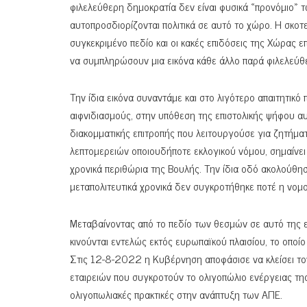
φιλελεύθερη δημοκρατία δεν είναι φυσικά «προνόμιο» 
αυτοπροσδιορίζονται πολιτικά σε αυτό το χώρο. Η σκ
συγκεκριμένο πεδίο και οι κακές επιδόσεις της Χώρας 
να συμπληρώσουν μια εικόνα κάθε άλλο παρά φιλελεύθ
Την ίδια εικόνα συναντάμε και στο λιγότερο απαιτητικό
αιφνιδιασμούς, στην υπόθεση της επιστολικής ψήφου α
διακομματικής επιτροπής που λειτουργούσε για ζητήμα
λεπτομερειών οποιουδήποτε εκλογικού νόμου, σημαίνει 
χρονικά περιθώρια της Βουλής. Την ίδια οδό ακολούθη
μεταπολιτευτικά χρονικά δεν συγκροτήθηκε ποτέ η νομ
Μεταβαίνοντας από το πεδίο των θεσμών σε αυτό της ε
κινούνται εντελώς εκτός ευρωπαϊκού πλαισίου, το οποί
Στις 12-8-2022 η Κυβέρνηση αποφάσισε να κλείσει τον
εταιρειών που συγκροτούν το ολιγοπώλιο ενέργειας τη
ολιγοπωλιακές πρακτικές στην ανάπτυξη των ΑΠΕ.