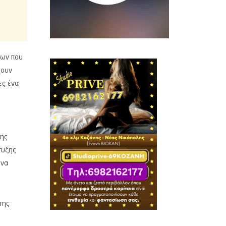
των που
χουν
ες ένα
της
τυξης
 να
της