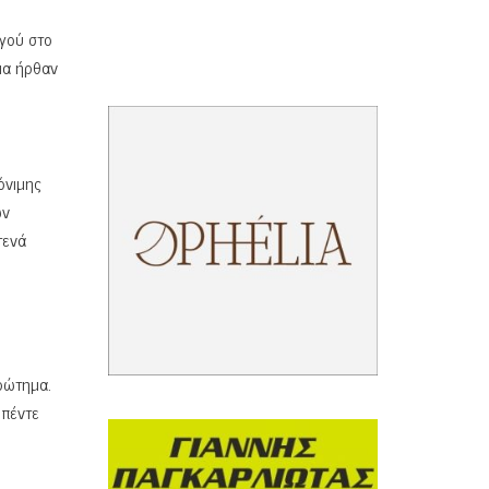
γού στο
εια ήρθαν
όνιμης
ων
τενά
ερώτημα.
 πέντε