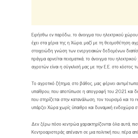
Ειρήσθω εν παρόδω, το άνοιγμα του ηλεκτρικού χώρου
έχει στα χέρια της η Χώρα, μαζί με τη θεσμοθέτηση α
στοιχειώδη γνώση των ενεργειακών δεδομένων διαπίσ
πράγμα αρνείται πεισματικά, το άνοιγμα του ηλεκτρικού 
αγροτών είναι η σύγκλισή μας με την Ε.Ε. στο κόστος τ
Το αγροτικό ζήτημα, στο βάθος, μας φέρνει αντιμέτωπο
υπαίθρου, που αποτύπωσε η απογραφή του 2021 και δεν
που στηρίζεται στην κατανάλωση, τον τουρισμό και το 
υπάρξει Χώρα χωρίς ύπαιθρο και δυναμική ενδοχώρα στ
Δεν ξέρω πόσο κεντρώα χαρακτηρίζονται όλα αυτά, πι
Κεντροαριστεράς απέναντι σε μια πολιτική που, πέρα α