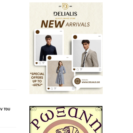
ν του