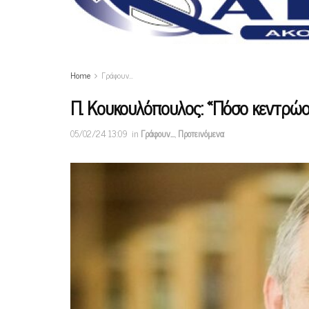
Home
Γράφουν…
Π. Κουκουλόπουλος: «Πόσο κεντρώος
05/02/24 13:09
in
Γράφουν…
,
Προτεινόμενα