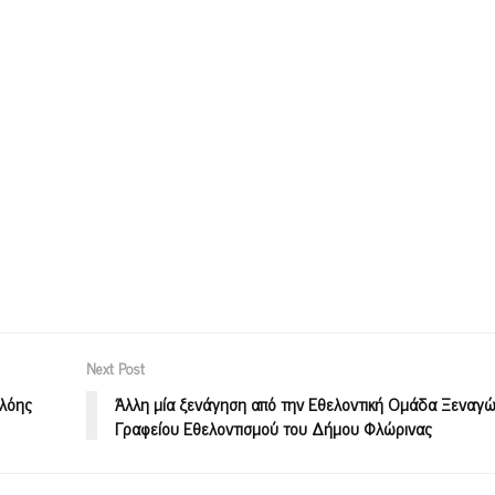
Next Post
Χλόης
Άλλη μία ξενάγηση από την Εθελοντική Ομάδα Ξεναγώ
Γραφείου Εθελοντισμού του Δήμου Φλώρινας