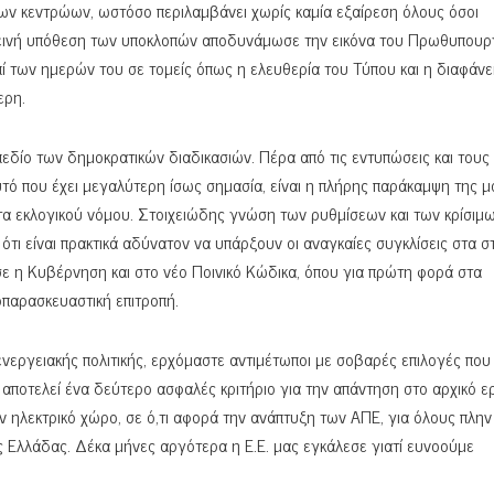
των κεντρώων, ωστόσο περιλαμβάνει χωρίς καμία εξαίρεση όλους όσοι
οτεινή υπόθεση των υποκλοπών αποδυνάμωσε την εικόνα του Πρωθυπουρ
επί των ημερών του σε τομείς όπως η ελευθερία του Τύπου και η διαφάν
ερη.
 πεδίο των δημοκρατικών διαδικασιών. Πέρα από τις εντυπώσεις και τους
υτό που έχει μεγαλύτερη ίσως σημασία, είναι η πλήρης παράκαμψη της μ
τα εκλογικού νόμου. Στοιχειώδης γνώση των ρυθμίσεων και των κρίσιμ
ότι είναι πρακτικά αδύνατον να υπάρξουν οι αναγκαίες συγκλίσεις στα σ
σε η Κυβέρνηση και στο νέο Ποινικό Κώδικα, όπου για πρώτη φορά στα
οπαρασκευαστική επιτροπή.
νεργειακής πολιτικής, ερχόμαστε αντιμέτωποι με σοβαρές επιλογές που
ο αποτελεί ένα δεύτερο ασφαλές κριτήριο για την απάντηση στο αρχικό 
 ηλεκτρικό χώρο, σε ό,τι αφορά την ανάπτυξη των ΑΠΕ, για όλους πλην
ς Ελλάδας. Δέκα μήνες αργότερα η Ε.Ε. μας εγκάλεσε γιατί ευνοούμε