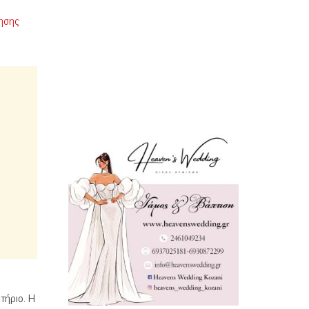
τησης
τήριο. Η