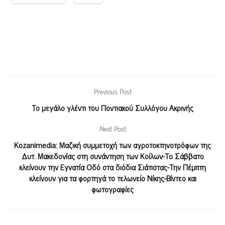
Previous Post
Το μεγάλο γλέντι του Ποντιακού Συλλόγου Ακρινής
Next Post
Kozanimedia: Mαζική συμμετοχή των αγροτοκτηνοτρόφων της
Δυτ. Μακεδονίας στη συνάντηση των Κοίλων-Το Σάββατο
κλείνουν την Εγνατία Οδό στα διόδια Σιάτιστας-Την Πέμπτη
κλείνουν για τα φορτηγά το τελωνείο Νίκης-Βίντεο και
φωτογραφίες