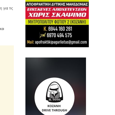
 για τις
και