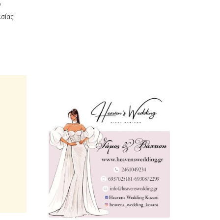
ό
εσίας