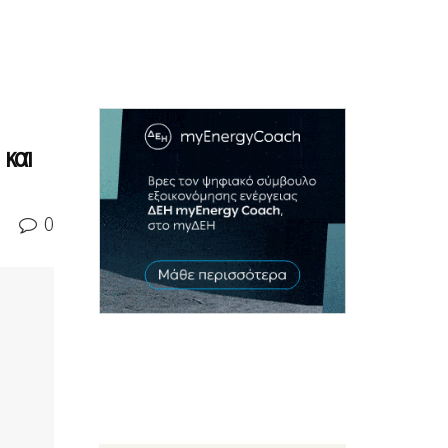
 και
0