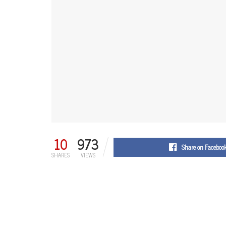
10
973
Share on Faceboo
SHARES
VIEWS