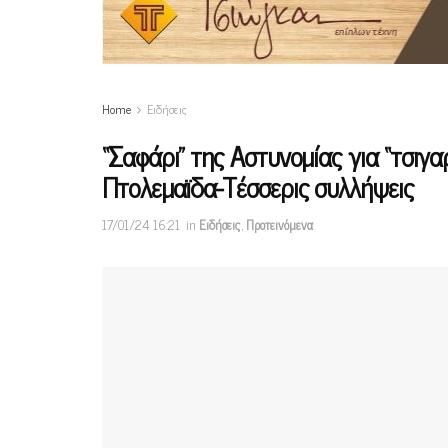
Home
Ειδήσεις
“Σαφάρι” της Αστυνομίας για “τσιγαρ
Πτολεμαϊδα-Τέσσερις συλλήψεις
17/01/24 16:21
in
Ειδήσεις
,
Προτεινόμενα