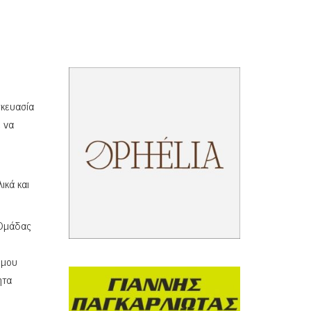
σκευασία
ε να
ικά και
 Ομάδας
όμου
ητα