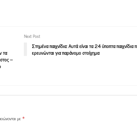
Next Post
Στημένα παιχνίδια: Αυτά είναι τα 24 ύποπτα παιχνίδια 
ν τα
ερευνώνται για παράνομο στοίχημα
όστος –
ο
μειώνονται με
*