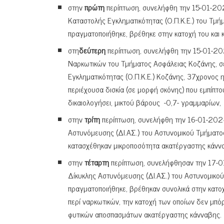
στην
πρώτη
περίπτωση, συνελήφθη την 15-01-202
Καταστολής Εγκληματικότητας (Ο.Π.Κ.Ε.) του Τμή
πραγματοποιήθηκε, βρέθηκε στην κατοχή του και
στη
δεύτερη
περίπτωση, συνελήφθη την 15-01-20
Ναρκωτικών του Τμήματος Ασφάλειας Κοζάνης, σ
Εγκληματικότητας (Ο.Π.Κ.Ε.) Κοζάνης, 37χρονος η
περιέχουσα δισκία (σε μορφή σκόνης) που εμπίπτο
δικαιολογήσει, μικτού βάρους -0,7- γραμμαρίων,
στην
τρίτη
περίπτωση, συνελήφθη την 16-01-202
Αστυνόμευσης (ΔΙ.ΑΣ.) του Αστυνομικού Τμήματος
κατασχέθηκαν μικροποσότητα ακατέργαστης κάνναβ
στην
τέταρτη
περίπτωση, συνελήφθησαν την 17-0
Δίκυκλης Αστυνόμευσης (ΔΙ.ΑΣ.) του Αστυνομικο
πραγματοποιήθηκε, βρέθηκαν συνολικά στην κατοχή
περί ναρκωτικών, την κατοχή των οποίων δεν μπόρ
φυτικών αποσπασμάτων ακατέργαστης κάνναβης.