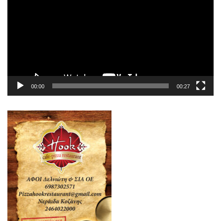
Βίντεο
00:00
00:27