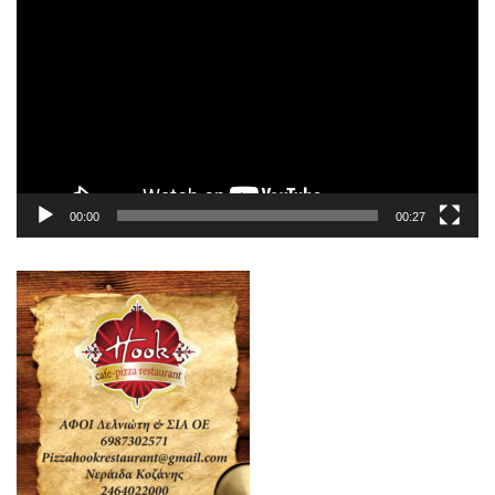
Αναπαραγωγής
Βίντεο
00:00
00:27