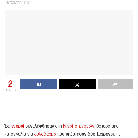
26/03/24 18:37
2
SHARES
Έξι
νεαροί
συνελήφθησαν
στη
Νιγρίτα Σερρών
, ύστερα από
καταγγελία για
ξυλοδαρμό
που υπέστησαν δύο 15χρονοι.
Το