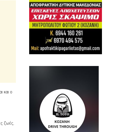
ι και ο
ες ζωές,