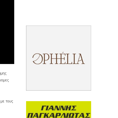
ιμης
άνομες
 με τους