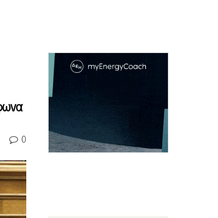
μφωνα
0