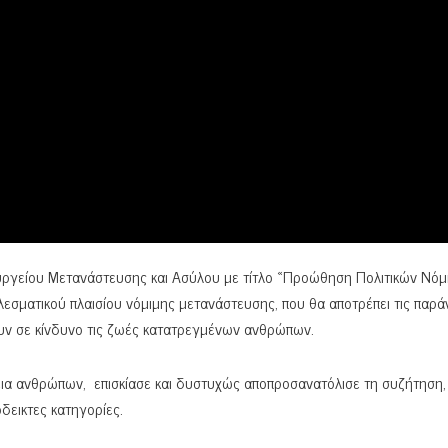
υργείου Μετανάστευσης και Ασύλου με τίτλο «Προώθηση Πολιτικών Νόμ
εσματικού πλαισίου νόμιμης μετανάστευσης, που θα αποτρέπει τις παρ
τουν σε κίνδυνο τις ζωές κατατρεγμένων ανθρώπων.
εια ανθρώπων, επισκίασε και δυστυχώς αποπροσανατόλισε τη συζήτηση,
δεικτες κατηγορίες.