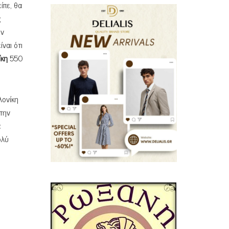
ίπε, θα
ς
υν
ναι ότι
ίκη
550
λονίκη
 την
α
ολύ