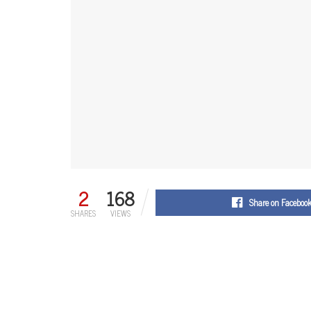
2
168
Share on Faceboo
SHARES
VIEWS