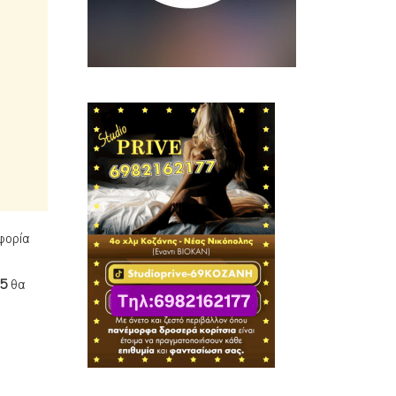
φορία
5
θα