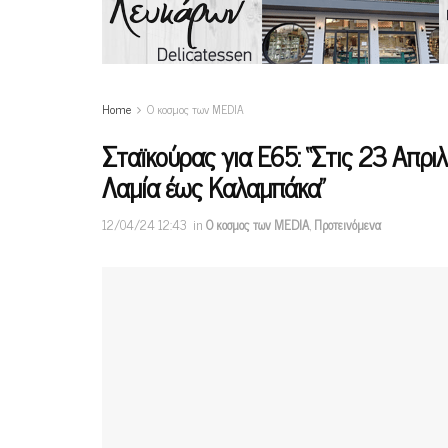
Home
Ο κοσμος των MEDIA
Σταϊκούρας για Ε65: “Στις 23 Απρι
Λαμία έως Καλαμπάκα”
12/04/24 12:43
in
Ο κοσμος των MEDIA
,
Προτεινόμενα