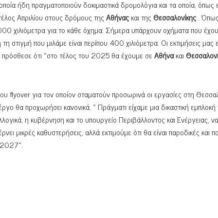
οποία ήδη πραγματοποιούν δοκιμαστικά δρομολόγια και τα οποία, όπως ε
έλος Απριλίου στους δρόμους της
Αθήνας
και της
Θεσσαλονίκης
. Όπω
.000 χιλιόμετρα για το κάθε όχημα. Σήμερα υπάρχουν οχήματα που έχο
η στιγμή που μιλάμε είναι περίπου 400 χιλιόμετρα. Οι εκτιμήσεις μας εί
νώ πρόσθεσε ότι «στο τέλος του 2025 θα έχουμε σε
Αθήνα
και
Θεσσαλον
ου flyover για τον οποίον σταματούν προσωρινά οι εργασίες στη Θεσσα
έργο θα προχωρήσει κανονικά. « Πράγματι είχαμε μια δικαστική εμπλοκή
ογικά, η κυβέρνηση και το υπουργείο Περιβάλλοντος και Ενέργειας, ν
νει μικρές καθυστερήσεις, αλλά εκτιμούμε ότι θα είναι παροδικές και π
ο 2027».