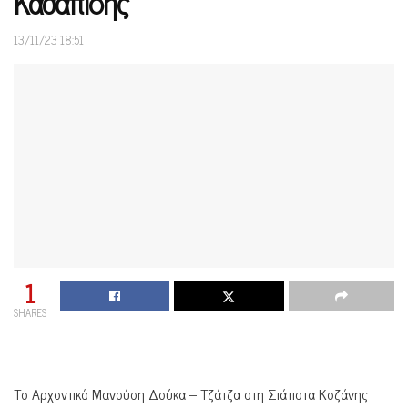
Κασαπίδης
13/11/23 18:51
1
SHARES
Το Αρχοντικό Μανούση Δούκα – Τζάτζα στη Σιάτιστα Κοζάνης