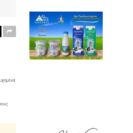
τυχημένα
σους