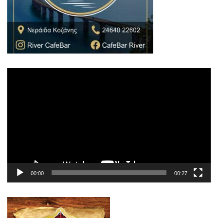
Πρόγραμμα
Αναπαραγωγής
Βίντεο
00:00
00:27