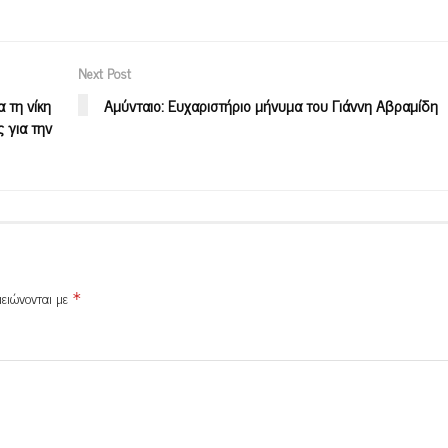
Next Post
 τη νίκη
Αμύνταιο: Ευχαριστήριο μήνυμα του Γιάννη Αβραμίδη
 για την
μειώνονται με
*