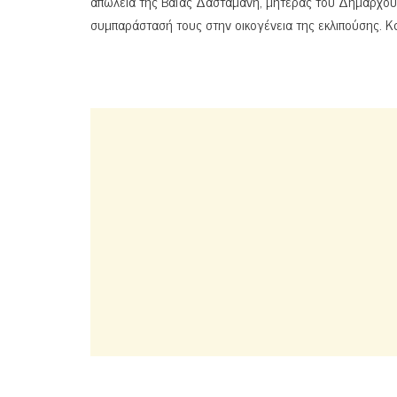
απώλεια της Βάϊας Δασταμάνη, μητέρας του Δημάρχου
συμπαράστασή τους στην οικογένεια της εκλιπούσης. 