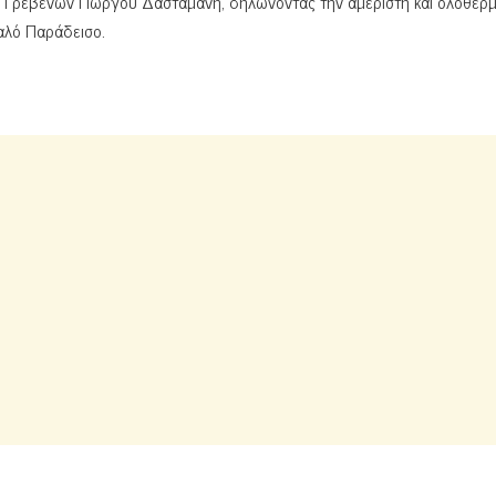
 Γρεβενών Γιώργου Δασταμάνη, δηλώνοντας την αμέριστη και ολόθερ
Καλό Παράδεισο.