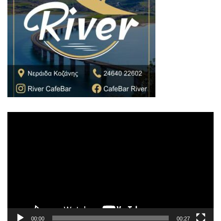
Πρόγραμμα
Αναπαραγωγής
Βίντεο
00:00
00:27