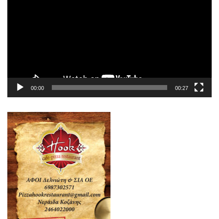
Βίντεο
00:00
00:27