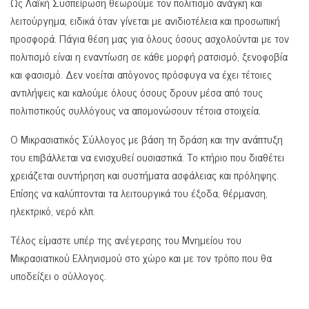
Ως Λαϊκή Συσπείρωση θεωρούμε τον πολιτισμό ανάγκη και
λειτούργημα, ειδικά όταν γίνεται με ανιδιοτέλεια και προσωπική
προσφορά. Πάγια θέση μας για όλους όσους ασχολούνται με τον
πολιτισμό είναι η εναντίωση σε κάθε μορφή ρατσισμό, ξενοφοβία
και φασισμό. Δεν νοείται απόγονος πρόσφυγα να έχει τέτοιες
αντιλήψεις και καλούμε όλους όσους δρουν μέσα από τους
πολιτιστικούς συλλόγους να απομονώσουν τέτοια στοιχεία.
Ο Μικρασιατικός Σύλλογος με βάση τη δράση και την ανάπτυξη
του επιβάλλεται να ενισχυθεί ουσιαστικά. Το κτήριο που διαθέτει
χρειάζεται συντήρηση και συστήματα ασφάλειας και πρόληψης.
Επίσης να καλύπτονται τα λειτουργικά του έξοδα, θέρμανση,
ηλεκτρικό, νερό κλπ.
Τέλος είμαστε υπέρ της ανέγερσης του Μνημείου του
Μικρασιατικού Ελληνισμού στο χώρο και με τον τρόπο που θα
υποδείξει ο σύλλογος.