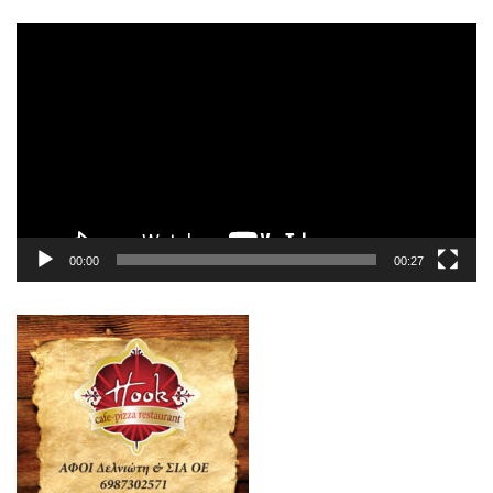
Πρόγραμμα
Αναπαραγωγής
Βίντεο
00:00
00:27