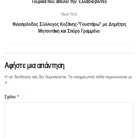
Τουρκία που απειλεί την Ελλάδα-βίντεο
Next Post
Φιλοπρόοδος Σύλλογος Κοζάνης-«Γουστάρω» με Δημήτρη
Μητσοτάκη και Σπύρο Γραμμένο
Αφήστε μια απάντηση
Η ηλ. διεύθυνση σας δεν δημοσιεύεται.
Τα υποχρεωτικά πεδία σημειώνονται με
*
Σχόλιο
*