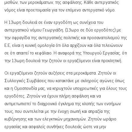
μισθών, των μεροκάματων, της ασφάλισης. Κάθε αντεργατικός
νόμος είναι προετοιμασία για τον επόμενο αντεργατικό νόμο.
Η 13ωρη δουλειά σε έναν εργοδότη ως συνέχεια του
αντεργατικού νόμου Γεωργιάδη, (13ωρο σε δύο εργοδότες) με
την σφραγίδα της αντεργατικής πολιτικής και προσανατολισμού της
Ε.Ε, είναι η κυνική ομολογία ότι όλα αρχίζουν και όλα τελειώνουν
σε ότι απαιτεί το κεφάλαιο. Η αναφορά της Υπουργού Εργασίας, ότι
την 13ωρη δουλειά την ζητούν οι εργαζόμενοι είναι προκλητική.
Οι εργαζόμενοι ζητούν αυξήσεις στα μεροκάματα. Ζητούν οι
Συλλογικές Συμβάσεις που κατακτάνε με σκληρούς αγώνες όπως
και η Ομοσπονδία μας, να κηρυχτούν υποχρεωτικές για όλους τους
εργοδότες. Ζητούν να έχουν πλήρη ασφάλιση και να
αντιμετωπιστεί το διαχρονικό έγκλημα της κλοπής των ενσήμων
τους, που συντελείται με την ένοχη σιωπή και απραξία της
κυβέρνησης και των ελεγκτικών μηχανισμών. Ζητούν ωράριο
εργασίας και ασφαλείς συνθήκες δουλειάς ώστε να μην