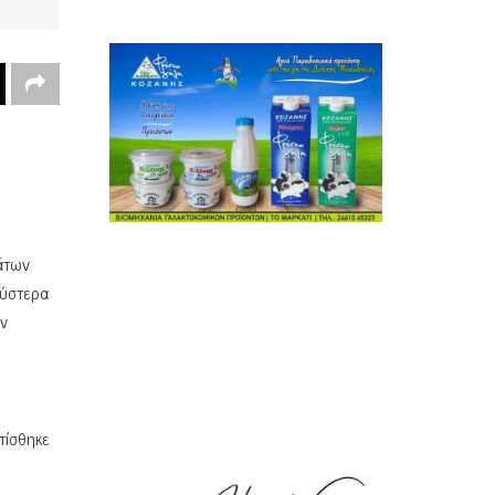
άτων
 ύστερα
ων
τίσθηκε