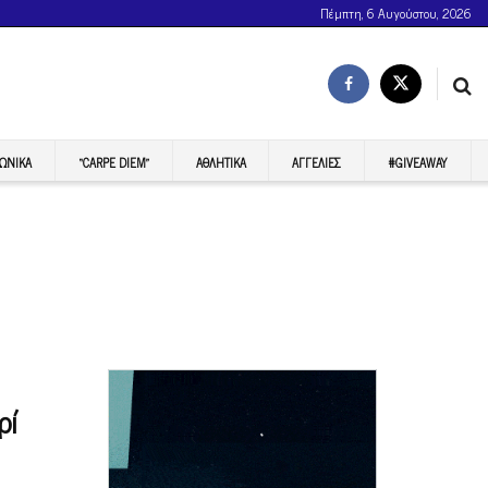
Πέμπτη, 6 Αυγούστου, 2026
ΩΝΙΚΆ
“CARPE DIEM”
ΑΘΛΗΤΙΚΆ
ΑΓΓΕΛΊΕΣ
#GIVEAWAY
ρί