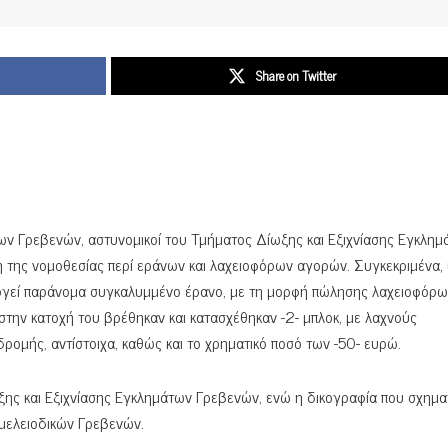
Share on Twitter
ων Γρεβενών, αστυνομικοί του Τμήματος Δίωξης και Εξιχνίασης Εγκλημ
της νομοθεσίας περί εράνων και λαχειοφόρων αγορών. Συγκεκριμένα,
εργεί παράνομα συγκαλυμμένο έρανο, με τη μορφή πώλησης λαχειοφόρ
στην κατοχή του βρέθηκαν και κατασχέθηκαν -2- μπλοκ, με λαχνούς
ρομής, αντίστοιχα, καθώς και το χρηματικό ποσό των -50- ευρώ.
ης και Εξιχνίασης Εγκλημάτων Γρεβενών, ενώ η δικογραφία που σχημα
μμελειοδικών Γρεβενών.