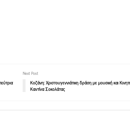
Next Post
πεύτρια
Κοζάνη: Χριστουγεννιάτικη δράση με μουσική και Κινητ
Καντίνα Σοκολάτας