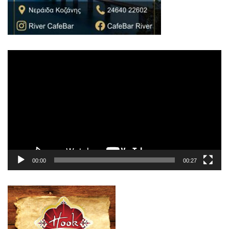
Πρόγραμμα
Αναπαραγωγής
Βίντεο
00:00
00:27