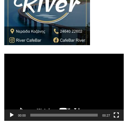
Πρόγραμμα
Αναπαραγωγής
Βίντεο
00:00
00:27