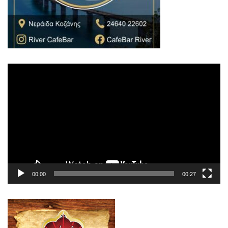
Πρόγραμμα
Αναπαραγωγής
Βίντεο
00:00
00:27