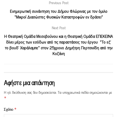
Previous Post
Ενημερωτική συνάντηση του Δήμου Φλώρινας με τον όμιλο
«Μικροί Διασώστες Φυσικών Καταστροφών εν δράσει»
Next Post
Η Θεατρική Ομάδα Μεσοβούνου και η Θεατρική Ομάδα ΕΠΕΚΕΙΝΑ
δίνει μέρος των εσόδων από τις παραστάσεις του έργου «Το εξ’
το βουδ’ Χαράλαμπε» στον 25χρονο Δημήτρη Περτσινίδη από την
Κοζάνη
Αφήστε μια απάντηση
Η ηλ. διεύθυνση σας δεν δημοσιεύεται.
Τα υποχρεωτικά πεδία σημειώνονται με
*
Σχόλιο
*