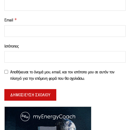
Email
*
Ιστότοπος
Αποθήκευσε το όνομά μου, email, και τον ιστότοπο μου σε αυτόν τον
πλοηγό για την επόμενη φορά που θα σχολιάσω.