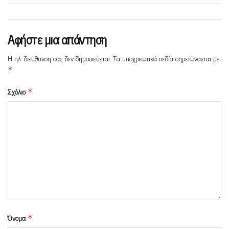
Αφήστε μια απάντηση
Η ηλ. διεύθυνση σας δεν δημοσιεύεται.
Τα υποχρεωτικά πεδία σημειώνονται με
*
Σχόλιο
*
Όνομα
*