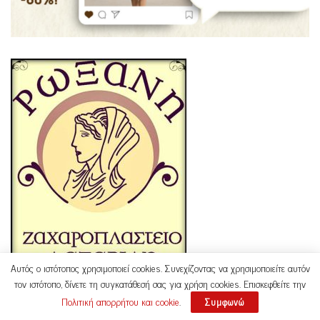
Αυτός ο ιστότοπος χρησιμοποιεί cookies. Συνεχίζοντας να χρησιμοποιείτε αυτόν
τον ιστότοπο, δίνετε τη συγκατάθεσή σας για χρήση cookies. Επισκεφθείτε την
Πολιτική απορρήτου και cookie
.
Συμφωνώ