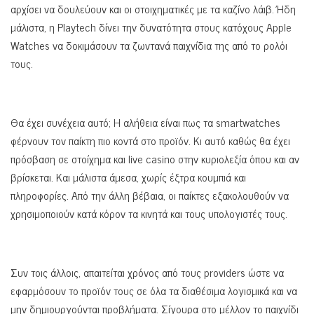
αρχίσει να δουλεύουν και οι στοιχηματικές με τα καζίνο λάιβ. Ήδη
μάλιστα, η Playtech δίνει την δυνατότητα στους κατόχους Apple
Watches να δοκιμάσουν τα ζωντανά παιχνίδια της από το ρολόι
τους.
Θα έχει συνέχεια αυτό; Η αλήθεια είναι πως τα smartwatches
φέρνουν τον παίκτη πιο κοντά στο προϊόν. Κι αυτό καθώς θα έχει
πρόσβαση σε στοίχημα και live casino στην κυριολεξία όπου και αν
βρίσκεται. Και μάλιστα άμεσα, χωρίς έξτρα κουμπιά και
πληροφορίες. Από την άλλη βέβαια, οι παίκτες εξακολουθούν να
χρησιμοποιούν κατά κόρον τα κινητά και τους υπολογιστές τους.
Συν τοις άλλοις, απαιτείται χρόνος από τους providers ώστε να
εφαρμόσουν το προϊόν τους σε όλα τα διαθέσιμα λογισμικά και να
μην δημιουργούνται προβλήματα. Σίγουρα στο μέλλον το παιχνίδι