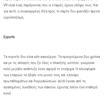
VR είναι ένας παράγοντας που οι εταιρίες έχουν υπόψιν τους. Και
για αυτό, η συγκεκριμένη ιδέα προς το παρόν δεν φαντάζει άμεσα
υγροποιήσιμη.
Esports
Τα esports δεν είναι κάτι καινούργιο. Τα προηγούμενα δύο χρόνια
και με τις αλλαγές που ζει όλος ο πλανήτης ωστόσο, γνώρισαν
πολύ μεγάλη ανάπτυξη όσον αφορά το στοίχημα. Η πλειοψηφία
των εταιριών τα έβαλε στο μενού τους και -ελλείψει
πρωταθλημάτων και διοργανώσεων- αυτά έγιναν από τις
αγαπημένες συνήθειες των παικτών, έχοντας πλέον ένα σταθερό
κοινό.