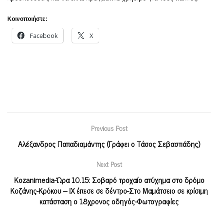
Κοινοποιήστε:
Facebook
X
Previous Post
Αλέξανδρος Παπαδιαμάντης (Γράφει ο Τάσος Σεβαστιάδης)
Next Post
Kozanimedia-Ώρα 10.15: Σοβαρό τροχαίο ατύχημα στο δρόμο
Κοζάνης-Κρόκου – ΙΧ έπεσε σε δέντρο-Στο Μαμάτσειο σε κρίσιμη
κατάσταση ο 18χρονος οδηγός-Φωτογραφίες