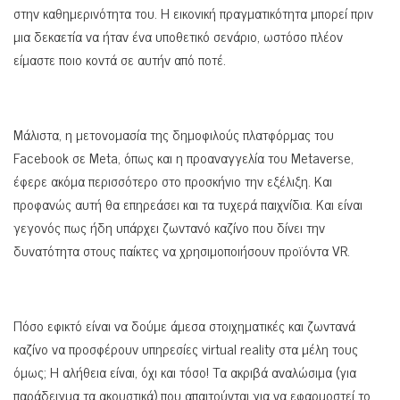
στην καθημερινότητα του. Η εικονική πραγματικότητα μπορεί πριν
μια δεκαετία να ήταν ένα υποθετικό σενάριο, ωστόσο πλέον
είμαστε ποιο κοντά σε αυτήν από ποτέ.
Μάλιστα, η μετονομασία της δημοφιλούς πλατφόρμας του
Facebook σε Meta, όπως και η προαναγγελία του Metaverse,
έφερε ακόμα περισσότερο στο προσκήνιο την εξέλιξη. Και
προφανώς αυτή θα επηρεάσει και τα τυχερά παιχνίδια. Και είναι
γεγονός πως ήδη υπάρχει ζωντανό καζίνο που δίνει την
δυνατότητα στους παίκτες να χρησιμοποιήσουν προϊόντα VR.
Πόσο εφικτό είναι να δούμε άμεσα στοιχηματικές και ζωντανά
καζίνο να προσφέρουν υπηρεσίες virtual reality στα μέλη τους
όμως; Η αλήθεια είναι, όχι και τόσο! Τα ακριβά αναλώσιμα (για
παράδειγμα τα ακουστικά) που απαιτούνται για να εφαρμοστεί το