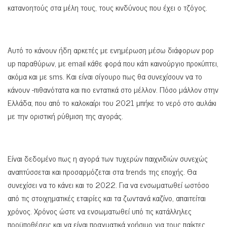
κατανοητούς στα μέλη τους, τους κινδύνους που έχει ο τζόγος.
Αυτό το κάνουν ήδη αρκετές με ενημέρωση μέσω διάφορων pop
up παραθύρων, με email κάθε φορά που κάτι καινούργιο προκύπτει,
ακόμα και με sms. Και είναι σίγουρο πως θα συνεχίσουν να το
κάνουν -πιθανότατα και πιο εντατικά στο μέλλον. Πόσο μάλλον στην
Ελλάδα, που από το καλοκαίρι του 2021 μπήκε το νερό στο αυλάκι
με την οριστική ρύθμιση της αγοράς.
Είναι δεδομένο πως η αγορά των τυχερών παιχνιδιών συνεχώς
αναπτύσσεται και προσαρμόζεται στα trends της εποχής. Θα
συνεχίσει να το κάνει και το 2022. Για να ενσωματωθεί ωστόσο
από τις στοιχηματικές εταιρίες και τα ζωντανά καζίνο, απαιτείται
χρόνος. Χρόνος ώστε να ενσωματωθεί υπό τις κατάλληλες
προϋποθέσεις και να είναι πραγματικά χρήσιμο για τους παίκτες.