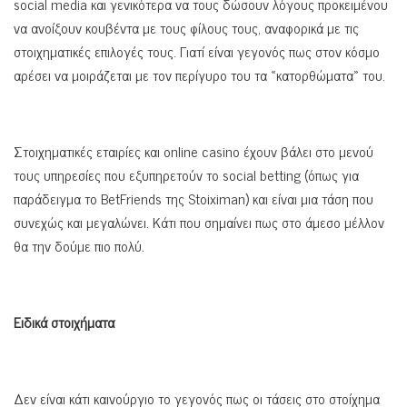
social media και γενικότερα να τους δώσουν λόγους προκειμένου
να ανοίξουν κουβέντα με τους φίλους τους, αναφορικά με τις
στοιχηματικές επιλογές τους. Γιατί είναι γεγονός πως στον κόσμο
αρέσει να μοιράζεται με τον περίγυρο του τα «κατορθώματα» του.
Στοιχηματικές εταιρίες και online casino έχουν βάλει στο μενού
τους υπηρεσίες που εξυπηρετούν το social betting (όπως για
παράδειγμα το BetFriends της Stoiximan) και είναι μια τάση που
συνεχώς και μεγαλώνει. Κάτι που σημαίνει πως στο άμεσο μέλλον
θα την δούμε πιο πολύ.
Ειδικά στοιχήματα
Δεν είναι κάτι καινούργιο το γεγονός πως οι τάσεις στο στοίχημα