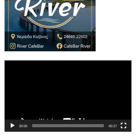
Πρόγραμμα
Αναπαραγωγής
Βίντεο
00:00
00:27