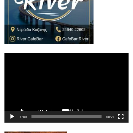
Πρόγραμμα
Αναπαραγωγής
Βίντεο
00:00
00:27