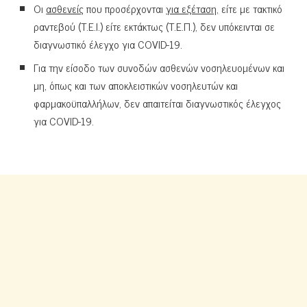
Οι
ασθενείς
που προσέρχονται
για εξέταση,
είτε με τακτικό
ραντεβού (Τ.Ε.Ι.) είτε εκτάκτως (Τ.Ε.Π.), δεν υπόκεινται σε
διαγνωστικό έλεγχο για COVID-19.
Για την είσοδο των συνοδών ασθενών νοσηλευομένων και
μη, όπως και των αποκλειστικών νοσηλευτών και
φαρμακοϋπαλλήλων, δεν απαιτείται διαγνωστικός έλεγχος
για COVID-19.