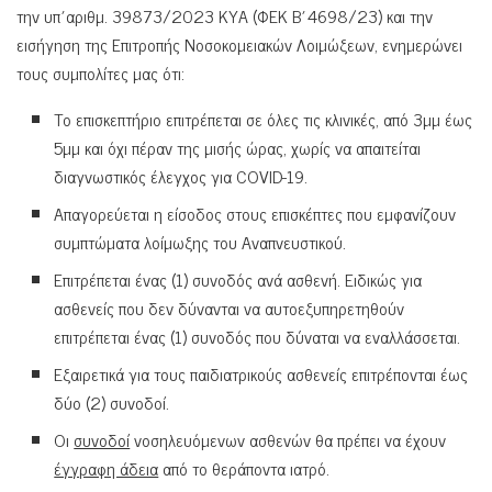
την υπ΄αριθμ. 39873/2023 ΚΥΑ (ΦΕΚ Β΄4698/23) και την
εισήγηση της Επιτροπής Νοσοκομειακών Λοιμώξεων, ενημερώνει
τους συμπολίτες μας ότι:
Το επισκεπτήριο επιτρέπεται σε όλες τις κλινικές, από 3μμ έως
5μμ και όχι πέραν της μισής ώρας, χωρίς να απαιτείται
διαγνωστικός έλεγχος για COVID-19.
Απαγορεύεται η είσοδος στους επισκέπτες που εμφανίζουν
συμπτώματα λοίμωξης του Αναπνευστικού.
Επιτρέπεται ένας (1) συνοδός ανά ασθενή. Ειδικώς για
ασθενείς που δεν δύνανται να αυτοεξυπηρετηθούν
επιτρέπεται ένας (1) συνοδός που δύναται να εναλλάσσεται.
Εξαιρετικά για τους παιδιατρικούς ασθενείς επιτρέπονται έως
δύο (2) συνοδοί.
Οι
συνοδοί
νοσηλευόμενων ασθενών θα πρέπει να έχουν
έγγραφη άδεια
από το θεράποντα ιατρό.