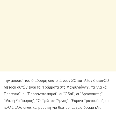
Την μουσική του διαδρομή αποτυπώνουν 20 και πλέον δίσκοι-CD.
Μεταξύ αυτών είναι τα «Γράμματα στο Μακρυγιάννη», τα «Λαϊκά
Προάστια», οι «Προσανατολισμοί», αι «Ωδαί», οι «Αργοναύτες»,
«Μικρή Επίδαυρος», «Ο Πρώτος ΄Υμνος», «Εαρινά Τραγούδια», και
πολλά άλλα όπως και μουσική για θέατρο, αρχαίο δράμα κλπ.