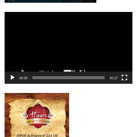
Πρόγραμμα
Αναπαραγωγής
Βίντεο
00:00
00:27