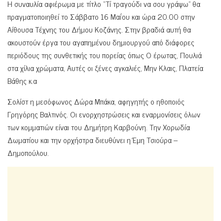
Η συναυλία αφιέρωμα με τίτλο “Τί τραγούδι να σου γράψω” θα
πραγματοποιηθεί το Σάββατο 16 Μαΐου και ώρα 20.00 στην
Αίθουσα Τέχνης του Δήμου Κοζάνης. Στην βραδιά αυτή θα
ακουστούν έργα του αγαπημένου δημιουργού από διάφορες
περιόδους της συνθετικής του πορείας όπως Ο έρωτας, Πουλιά
στα χίλια χρώματα, Αυτές οι ξένες αγκαλιές, Μην Κλαις, Πλατεία
Βάθης κ.α
Σολίστ η μεσόφωνος Δώρα Μπάκα, αφηγητής ο ηθοποιός
Γρηγόρης Βαλτινός. Οι ενορχηστρώσεις και εναρμονίσεις όλων
των κομματιών είναι του Δημήτρη Καρβούνη. Την Χορωδία
Δωματίου και την ορχήστρα διευθύνει η Έμη Τσιούρα –
Δημοπούλου.