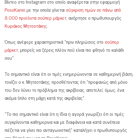
Βίντεο στο Instagram στο οποίο αναφέρεται στην εφαρμογή
PosoKanei
με την οποία γίνεται
σύγκριση τιμών σε πάνω από
8.000 προϊόντα σούπερ μάρκετ
, ανήρτησε ο πρωθυπουργός
Κυριάκος Μητσοτάκης
.
Όπως ανέφερε χαρακτηριστικά «πριν πληρώσεις στο
σούπερ
μάρκετ
, μπορείς να ξέρεις πλέον πού είναι πιο φθηνό το καλάθι
σου».
Το σημαντικό είναι ότι οι τιμές ενημερώνονται σε καθημερινή βάση,
τονίζει ο κ. Μητσοτάκης, προσθέτοντας ότι «προφανώς από μόνο
του δεν λύνει το πρόβλημα της ακρίβειας, αποτελεί, όμως, ένα
ακόμα όπλο στη μάχη κατά της ακριβείας».
«Το πιο σημαντικό είναι ότι η ίδια η αγορά γνωρίζει ότι οι τιμές
συγκρίνονται καθημερινα και με διαφάνεια και κατά συνέπεια
πιέζεται να γίνει πιο ανταγωνιστική» καταλήγει ο πρωθυπουργός
στο βίντεό του για το PosoKanei.