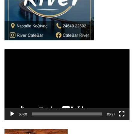
Πρόγραμμα
Αναπαραγωγής
Βίντεο
00:00
00:27