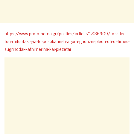
https://www.protothema.gr/politics/article/1836909/to-video-
tou-mitsotaki-gia-to-posokanei-h-agora-gnorizei-pleon-oti-oi-times-
sugrinodai-kathimerina-kai-piezetai