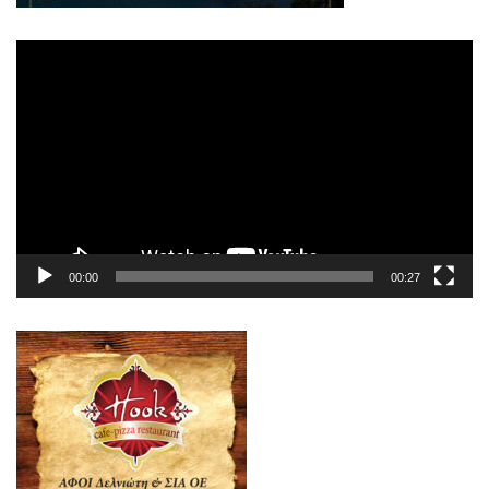
Πρόγραμμα
Αναπαραγωγής
Βίντεο
00:00
00:27