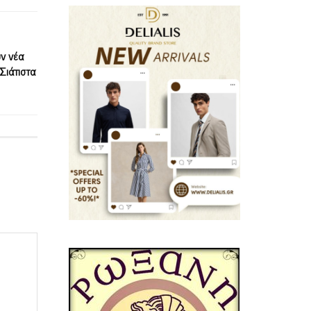
ν νέα
 Σιάτιστα