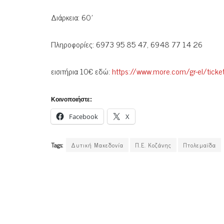
Διάρκεια: 60΄
Πληροφορίες: 6973 95 85 47, 6948 77 14 26
εισιτήρια 10€ εδώ:
https://www.more.com/gr-el/ticket
Κοινοποιήστε:
Facebook
X
Tags:
Δυτική Μακεδονία
Π.Ε. Κοζάνης
Πτολεμαϊδα