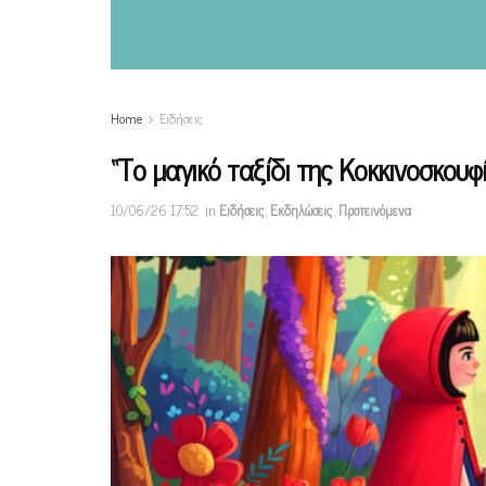
Home
Ειδήσεις
“Το μαγικό ταξίδι της Κοκκινοσκου
10/06/26 17:52
in
Ειδήσεις
,
Εκδηλώσεις
,
Προτεινόμενα