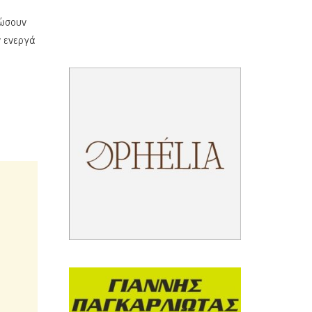
δώσουν
ν ενεργά