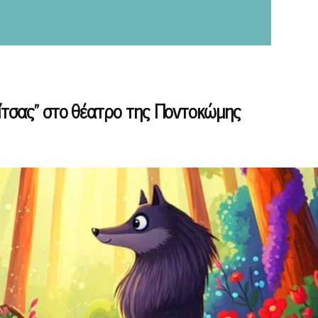
φίτσας” στο θέατρο της Ποντοκώμης