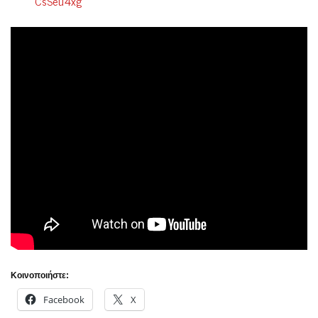
CsSeu4xg
Κοινοποιήστε:
Facebook
X