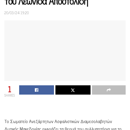
του Λεωνίδα Αποστολίδη
20/03/24 19:20
1
SHARES
Το Σωματείο Ανεξάρτητων Ασφαλιστικών Διαμεσολαβητών
Δυτικής Μακεδονίας εκφράζει τα θερμά του συλλυπητήρια για το