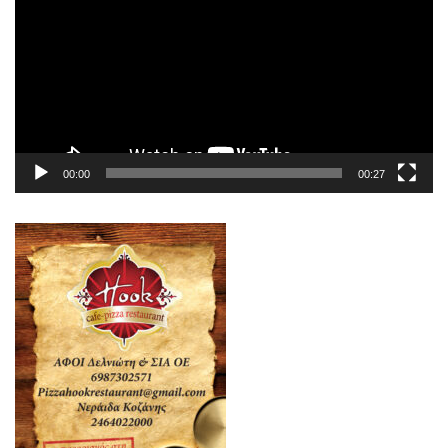
Βίντεο
00:00
00:27