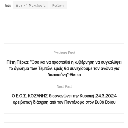
Tags:
Δυτική Μακεδονία
Κοζάνη
Previous Post
Πέτη Πέρκα: «Όσο και να προσπαθεί η κυβέρνηση να συγκαλύψει
το έγκλημα των Τεμπών, εμείς θα συνεχίσουμε τον αγώνα για
δικαιοσύνη»-Βίντεο
Next Post
Ο Ε.Ο.Σ. ΚΟΖΑΝΗΣ διοργανώνει την Κυριακή 24.3.2024
ορειβατική διάσχιση από τον Πεντάλοφο στον Βυθό Βοϊου