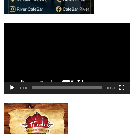
Πρόγραμμα
Αναπαραγωγής
Βίντεο
00:00
00:27