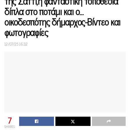
της Σάττι,η φανταστική τοποθεσία
δίπλα στο ποτάμι και ο…
οικοδεσπότης δήμαρχος-Βίντεο και
φωτογραφίες
12/07/25 16:32
7
SHARES