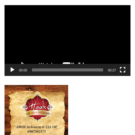
Πρόγραμμα
Αναπαραγωγής
Βίντεο
00:00
00:27