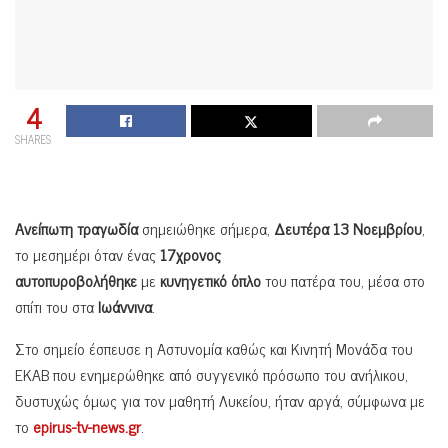
4
SHARES
Ανείπωτη τραγωδία
σημειώθηκε σήμερα,
Δευτέρα 13 Νοεμβρίου
,
το μεσημέρι όταν ένας
17χρονος
αυτοπυροβολήθηκε
με
κυνηγετικό όπλο
του πατέρα του, μέσα στο
σπίτι του στα
Ιωάννινα
.
Στο σημείο έσπευσε η Αστυνομία καθώς και Κινητή Μονάδα του
ΕΚΑΒ που ενημερώθηκε από συγγενικό πρόσωπο του ανήλικου,
δυστυχώς όμως για τον μαθητή Λυκείου, ήταν αργά, σύμφωνα με
το
epirus-tv-news.gr
.