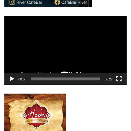
Πρόγραμμα
Αναπαραγωγής
Βίντεο
00:00
00:27