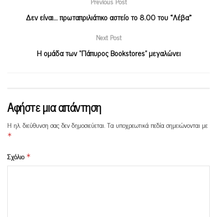
Previous Post
Δεν είναι… πρωταπριλιάτικο αστείο το 8.00 του «Λέβα»
Next Post
Η ομάδα των “Πάπυρος Bookstores” μεγαλώνει
Αφήστε μια απάντηση
Η ηλ. διεύθυνση σας δεν δημοσιεύεται.
Τα υποχρεωτικά πεδία σημειώνονται με
*
Σχόλιο
*