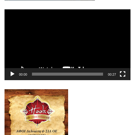
Πρόγραμμα
Αναπαραγωγής
Βίντεο
00:00
00:27