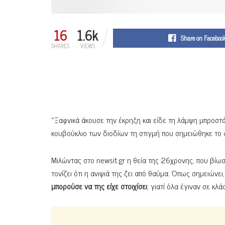
16
1.6k
Share on Faceboo
SHARES
VIEWS
«Ξαφνικά άκουσε την έκρηξη και είδε τη λάμψη μπροστά
κουβούκλιο των διοδίων τη στιγμή που σημειώθηκε το
Μιλώντας στο newsit.gr η θεία της 26χρονης, που βίω
τονίζει ότι η ανιψιά της ζει από θαύμα. Όπως σημειώνει
μπορούσε να της είχε στοιχίσει
, γιατί όλα έγιναν σε κ