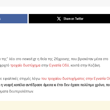
k
Share on Twitter
 της» λέει στο newsit.gr η θεία της 26χρονης, που βρισκόταν μέσα στο
 φριχτό
τροχαίο δυστύχημα
στην
Εγνατία Οδό
, κοντά στην Κοζάνη.
σε εφιαλτικές στιγμές λόγω
του τροχαίου δυστυχήματος στην Εγνατία Ο
,
η νεαρή κοπέλα αντέδρασε άμεσα κι έτσι δεν έχασε πολύτιμο χρόνο, π
λάσματα δευτερολέπτων.