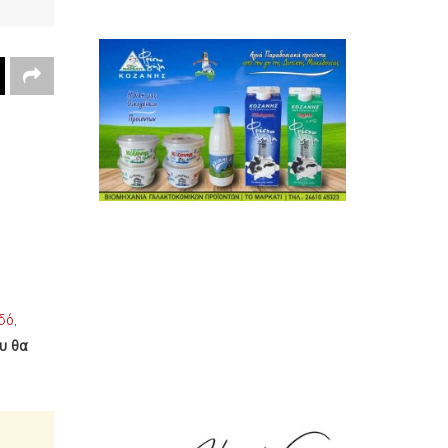
δό
,
ου θα