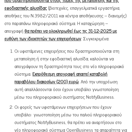
που δραστηριοποιούνται στους τομείς της μεταποίησης και της
εφοδιαστικής αλυσίδας
(βιοτεχνίες, επαγγελματικά εργαστήρια,
αποθήκες του Ν.3982/2011 και κέντρα αποθήκευσης – διανομής)
στο παραπάνω πληροφοριακό σύστημα. Η καταχώρηση –
απογραφή
θα πρέπει να ολοκληρωθεί έως τις 31-12-2025 με
ευθύνη των ιδιοκτητών των επιχειρήσεων
. Συγκεκριμένα:
Οι υφιστάμενες επιχειρήσεις που δραστηριοποιούνται στη
μεταποίηση ή στην εφοδιαστική αλυσίδα, καλούνται να
απογράψουν τη δραστηριότητα τους στο νέο πληροφοριακό
σύστημα.
Εκπρόθεσμη απογραφή απαιτεί καταβολή
παραβόλου διακοσίων (200) ευρώ
. Από την υποχρέωση
αυτή απαλλάσσονται όσοι έχουν υποβάλει γνωστοποίηση
μέσω του πληροφοριακού συστήματος NotifyBusiness.
Οι φορείς των υφιστάμενων επιχειρήσεων που έχουν
υποβάλει γνωστοποίηση μέσω του παλιού πληροφοριακού
συστήματος NotifyBusiness, θα πρέπει να αναρτήσουν στο
νέο πληροφοριακό σύστημα OpenBusiness τα απαραίτητα για