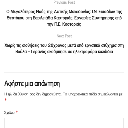
Previous Post
Ο Μεγαλύτερος Ναός της Δυτικής Μακεδονίας: Ι.Ν. Εισοδίων της
Θεοτόκου στη Βασιλειάδα Καστοριάς. Εργασίες Συντήρησης από
την Π.Ε. Καστοριάς
Next Post
Χωρίς τις αισθήσεις του 28χρονος μετά από εργατικό ατύχημα στη
Βούλα – Γερανός ακούμπησε σε ηλεκτροφόρα καλώδια
Αφήστε μια απάντηση
Η ηλ. διεύθυνση σας δεν δημοσιεύεται.
Τα υποχρεωτικά πεδία σημειώνονται με
*
Σχόλιο
*