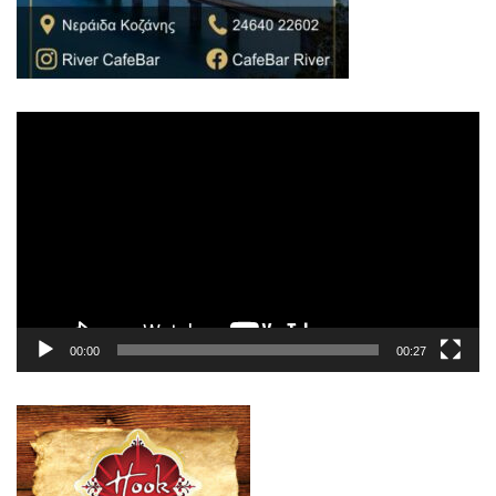
Πρόγραμμα
Αναπαραγωγής
Βίντεο
00:00
00:27