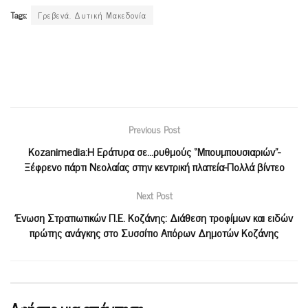
Tags:
Γρεβενά. Δυτική Μακεδονία
Previous Post
Kozanimedia:Η Εράτυρα σε…ρυθμούς “Μπουμπουσιαριών”-
Ξέφρενο πάρτι Νεολαίας στην κεντρική πλατεία-Πολλά βίντεο
Next Post
Ένωση Στρατιωτικών Π.Ε. Κοζάνης: Διάθεση τροφίμων και ειδών
πρώτης ανάγκης στο Συσσίτιο Απόρων Δημοτών Κοζάνης