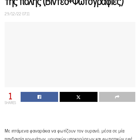
της πόλης (Βίντεο+Φωτογραφίες)
29/12/22 07:11
1
SHARES
Με ιπτάμενα φαναράκια να φωτίζουν τον ουρανό, μέσα σε μία
πανδαισία χρωμάτων, μουσικών υποκρούσεων και φωτιστικών εφέ,