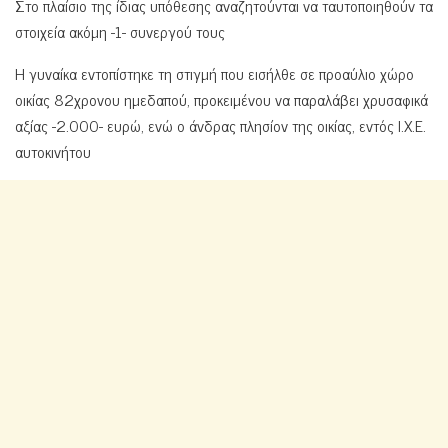
Στο πλαίσιο της ίδιας υπόθεσης αναζητούνται να ταυτοποιηθούν τα
στοιχεία ακόμη -1- συνεργού τους
Η γυναίκα εντοπίστηκε τη στιγμή που εισήλθε σε προαύλιο χώρο
οικίας 82χρονου ημεδαπού, προκειμένου να παραλάβει χρυσαφικά
αξίας -2.000- ευρώ, ενώ ο άνδρας πλησίον της οικίας, εντός Ι.Χ.Ε.
αυτοκινήτου