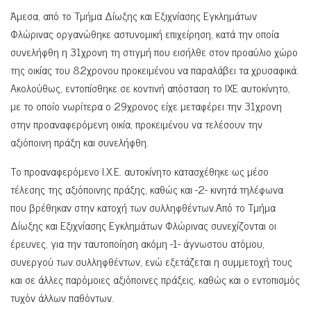
Άμεσα, από το Τμήμα Δίωξης και Εξιχνίασης Εγκλημάτων
Φλώρινας οργανώθηκε αστυνομική επιχείρηση, κατά την οποία
συνελήφθη η 31χρονη τη στιγμή που εισήλθε στον προαύλιο χώρο
της οικίας του 82χρονου προκειμένου να παραλάβει τα χρυσαφικά.
Ακολούθως, εντοπίσθηκε σε κοντινή απόσταση το ΙΧΕ αυτοκίνητο,
με το οποίο νωρίτερα ο 29χρονος είχε μεταφέρει την 31χρονη
στην προαναφερόμενη οικία, προκειμένου να τελέσουν την
αξιόποινη πράξη και συνελήφθη.
Το προαναφερόμενο Ι.Χ.Ε. αυτοκίνητο κατασχέθηκε ως μέσο
τέλεσης της αξιόποινης πράξης, καθώς και -2- κινητά τηλέφωνα
που βρέθηκαν στην κατοχή των συλληφθέντων.Από το Τμήμα
Δίωξης και Εξιχνίασης Εγκλημάτων Φλώρινας συνεχίζονται οι
έρευνες, για την ταυτοποίηση ακόμη -1- άγνωστου ατόμου,
συνεργού των συλληφθέντων, ενώ εξετάζεται η συμμετοχή τους
και σε άλλες παρόμοιες αξιόποινες πράξεις, καθώς και ο εντοπισμός
τυχόν άλλων παθόντων.