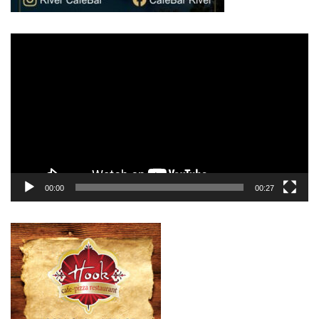
Πρόγραμμα
Αναπαραγωγής
Βίντεο
00:00
00:27