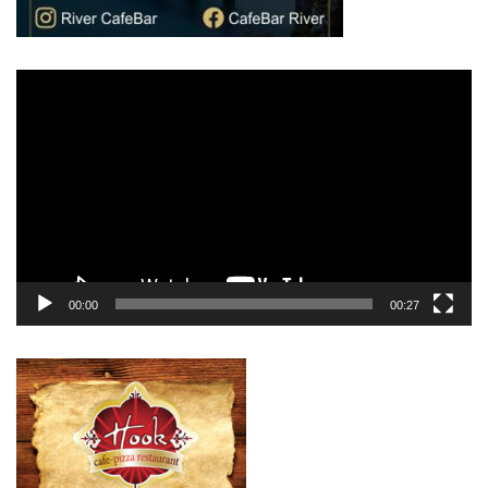
Πρόγραμμα
Αναπαραγωγής
Βίντεο
00:00
00:27