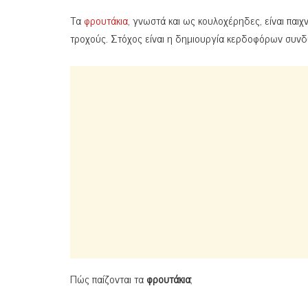
Τα
φρουτάκια
, γνωστά και ως κουλοχέρηδες, είναι παιχ
τροχούς. Στόχος είναι η δημιουργία κερδοφόρων συνδ
Πώς παίζονται τα
φρουτάκια
;