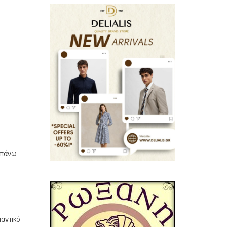
ι πάνω
μαντικό