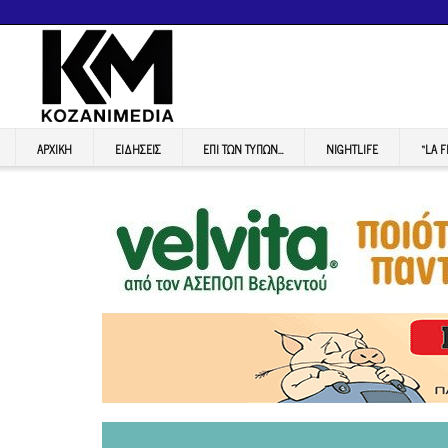
ΑΡΧΙΚΉ
ΕΙΔΉΣΕΙΣ
ΕΠI ΤΩΝ ΤΥΠΩΝ…
NIGHTLIFE
“LA 