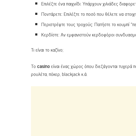
Επιλέξτε ένα παιχνίδι: Υπάρχουν χιλιάδες διαφορετ
Ποντάρετε: Επιλέξτε το ποσό που θέλετε να στοιχ
Περιστρέψτε τους τροχούς: Πατήστε το κουμπί «πε
Κερδίστε: Αν εμφανιστούν κερδοφόροι συνδυασμο
Τι είναι το καζίνο;
Το
casino
είναι ένας χώρος όπου διεξάγονται τυχερά πα
ρουλέτα, πόκερ, blackjack κ.ά.