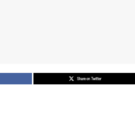
Share on Twitter