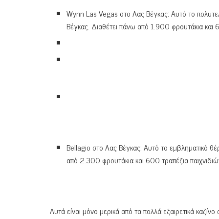
Wynn Las Vegas στο Λας Βέγκας: Αυτό το πολυτελ
Βέγκας. Διαθέτει πάνω από 1.900 φρουτάκια και 6
Bellagio στο Λας Βέγκας: Αυτό το εμβληματικό θέρ
από 2.300 φρουτάκια και 600 τραπέζια παιχνιδιώ
Αυτά είναι μόνο μερικά από τα πολλά εξαιρετικά καζίνο στ