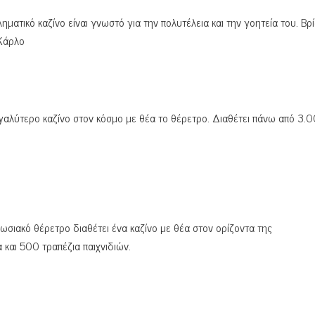
ατικό καζίνο είναι γνωστό για την πολυτέλεια και την γοητεία του. Βρί
 Κάρλο
γαλύτερο καζίνο στον κόσμο με θέα το θέρετρο. Διαθέτει πάνω από 3.
ωσιακό θέρετρο διαθέτει ένα καζίνο με θέα στον ορίζοντα της
 και 500 τραπέζια παιχνιδιών.