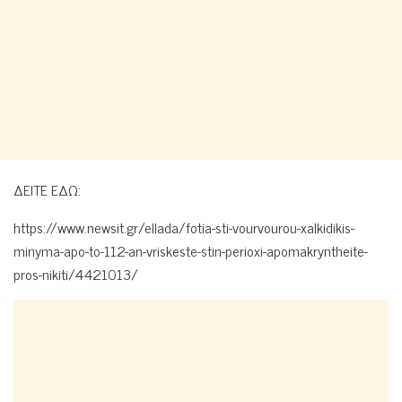
ΔΕΙΤΕ ΕΔΩ:
https://www.newsit.gr/ellada/fotia-sti-vourvourou-xalkidikis-
minyma-apo-to-112-an-vriskeste-stin-perioxi-apomakryntheite-
pros-nikiti/4421013/