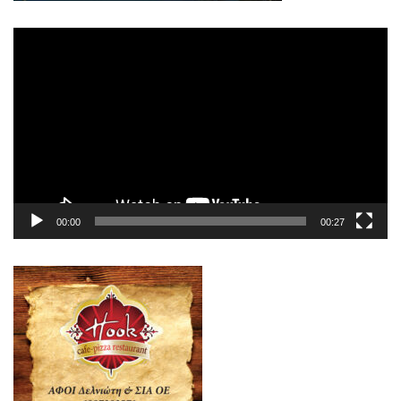
Πρόγραμμα
Αναπαραγωγής
Βίντεο
00:00
00:27