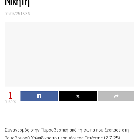
Νικήτη»
02/07/25 16:36
1
SHARES
Συναγερμός στην Πυροσβεστική από τη φωτιά που ξέσπασε στη
Βουρβουρού Χαλκιδικής το μεσημέρι της Τετάρτης (2.7.25).