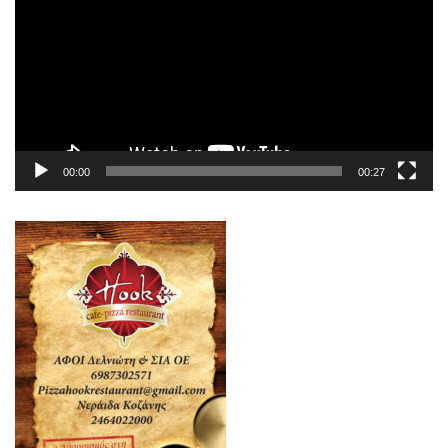
Βίντεο
00:00
00:27