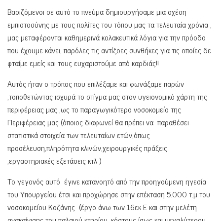
Βασιζόμενοι σε αυτό το πνεύμα δημιουργήσαμε μια σχέση
εμπιστοσύνης με τους πολίτες του τόπου μας τα τελευταία χρόνια ,
μας μεταφέρονται καθημερινά κολακευτικά λόγια για την πρόοδο
που έχουμε κάνει, παρόλες τις αντίξοες συνθήκες για τις οποίες δε
φταίμε εμείς και τους ευχαριστούμε από καρδιάς!!
Αυτός ήταν ο τρόπος που επιλέξαμε και φωνάξαμε παρών
,τοποθετώντας ισχυρά το στίγμα μας στον υγειονομικό χάρτη της
περιφέρειας μας ,ως το παραγωγικότερο νοσοκομείο της
Περιφέρειας μας (όποιος διαφωνεί θα πρέπει να παραθέσει
στατιστικά στοιχεία των τελευταίων ετών,όπως
προσέλευση,πληρότητα κλινών,χειρουργικές πράξεις
,εργαστηριακές εξετάσεις κτλ )
Το γεγονός αυτό έγινε κατανοητό από την προηγούμενη ηγεσία
του Υπουργείου έτσι και προχώρησε στην επέκταση 5.000 τ.μ του
νοσοκομείου Κοζάνης (έργο άνω των 16εκ E και στην μελέτη
ανακαίνισης του παλαιού κτηρίου ,κόστους ίσως και μεγαλύτερου