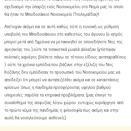
σχεδιασμό την ύπαρξη ενός Νοσοκομείου στο Νομό μας το οποίο
θα ήταν το Μποδοσάκειο Νοσοκομείο Πτολεμαΐδας!!
Απέτυχαν ακόμη και σε αυτό καθώς ούτε η ευνοική ως ρύθμιση
υποβολή του Μποδοσάκειου στο καθεστώς του άγονου (ο ιατρός
μπορεί μετά από 5χρόνια να μετακινηθεί σε οποιοδήποτε Νος της
αρεσκείας του ),ούτε τα τοπικιστικά μυαλά άλλαξαν (χτίστηκαν
πολιτικές καριέρες βλέπετε πάνω σε τέτοιου είδους αντιπαραθέσεις
) ,ούτε τα χρόνια εμπόδια που βάζανε στην εξέλιξη του Νος
Κοζάνης δεν εμπόδισαν το προσωπικό του Νοσοκομείου μας να
αποδείξει ότι μπορεί να ανταπεξέλθει ακόμα και σε καταστάσεις
κρίσεων ,όπως η πανδημία προσφέροντας υψηλού βαθμού
υπηρεσίες ,παρόλα τα κτηριακά προβλήματα, (μας έπνιγε το
συναίσθημα της ασφυξίας λόγω χώρου ,ευτυχώς κυριάρχησε από
το πρώτο κύμα της πανδημίας η φιλοσοφία πως ακόμη και στην
αυλή θα νοσηλεύσουμε ασθενείς).