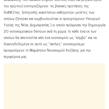
του πρώτου) ενστερνιζόμενοι τις βασικές προτάσεις της
διαΝΕΟσις (επιτροπής ικανότατων καθηγητών- μελέτες των
οποίων ζήτησαν και συμβουλευόταν οι προηγούμενοι Υπουργοί
Υγείας της Νέας Δημοκρατίας ) οι οποίοι πρόκριναν την δημιουργία
20 νοσοκομειακών δικτύων ανά τη χώρα, το κάθε ένα εκ των
οποίων θα αποτελείται από ένα νοσοκομείο ως «κόμβο» και τα
διασυνδεδεμένα σε αυτό ως «ακτίνες» νοσοκομεία,με
προκρινόμενο το Μαμάτσειο Νοσοκομείο Κοζάνης για την
περιφέρεια μας.