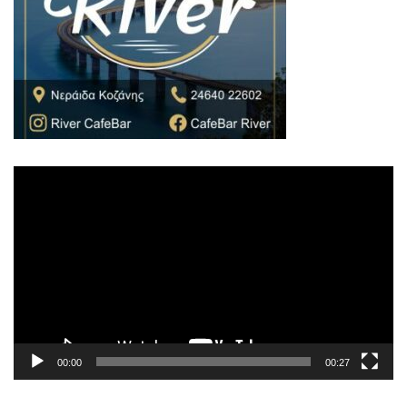
Πρόγραμμα
Αναπαραγωγής
Βίντεο
00:00
00:27