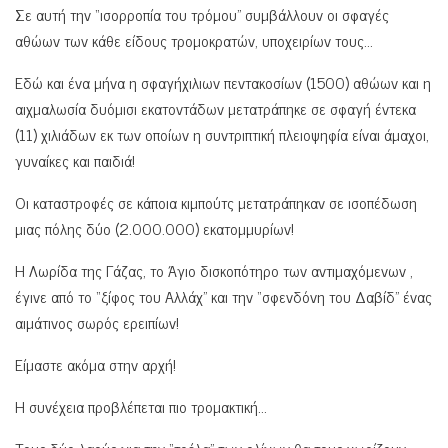
Σε αυτή την “ισορροπία του τρόμου” συμβάλλουν οι σφαγές
αθώων των κάθε είδους τρομοκρατών, υποχειρίων τους…
Εδώ και ένα μήνα η σφαγήχιλιων πεντακοσίων (1500) αθώων και η
αιχμαλωσία δυόμισι εκατοντάδων μετατράπηκε σε σφαγή έντεκα
(11) χιλιάδων εκ των οποίων η συντριπτική πλειοψηφία είναι άμαχοι,
γυναίκες και παιδιά!
Οι καταστροφές σε κάποια κιμπούτς μετατράπηκαν σε ισοπέδωση
μιας πόλης δύο (2.000.000) εκατομμυρίων!
Η Λωρίδα της Γάζας, το Άγιο δισκοπότηρο των αντιμαχόμενων ,
έγινε από το “ξίφος του Αλλάχ” και την “σφενδόνη του Δαβίδ” ένας
αιμάτινος σωρός ερειπίων!
Είμαστε ακόμα στην αρχή!
Η συνέχεια προβλέπεται πιο τρομακτική…
Τους δύο λαούς για την “τρέλα” των ολίγων θα τους χωρίζουν