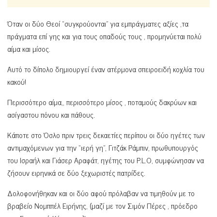
Όταν οι δύο Θεοί “συγκρούονται” για εμπράγματες αξίες ,τα
πράγματα επί γης και για τους οπαδούς τους , προμηνύεται πολύ
αίμα και μίσος.
Αυτό το δίπολο δημιουργεί έναν ατέρμονα σπειροειδή κοχλία του
κακού!
Περισσότερο αίμα,, περισσότερο μίσος , ποταμούς δακρύων και
ασίγαστου πόνου και πάθους.
Κάποτε στο Όσλο πριν τρεις δεκαετίες περίπου οι δύο ηγέτες των
αντιμαχόμενων για την “ιερή γη”, Γιτζάκ Ράμπιν, πρωθυπουργός
του Ισραήλ και Γιάσερ Αραφάτ, ηγέτης του P.L.O, συμφώνησαν να
ζήσουν ειρηνικά σε δύο ξεχωριστές πατρίδες.
Δολοφονήθηκαν και οι δύο αφού πρόλαβαν να τιμηθούν με το
βραβείο Νομππέλ Ειρήνης, (μαζί με τον Σιμόν Πέρες , πρόεδρο