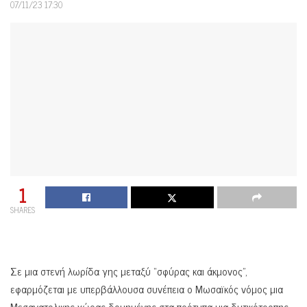
07/11/23 17:30
1
SHARES
Σε μια στενή λωρίδα γης μεταξύ “σφύρας και άκμονος”,
εφαρμόζεται με υπερβάλλουσα συνέπεια ο Μωσαϊκός νόμος μια
Μεσανατολικης χώρας δομημένης στα πρότυπα μια δυτικότροπης