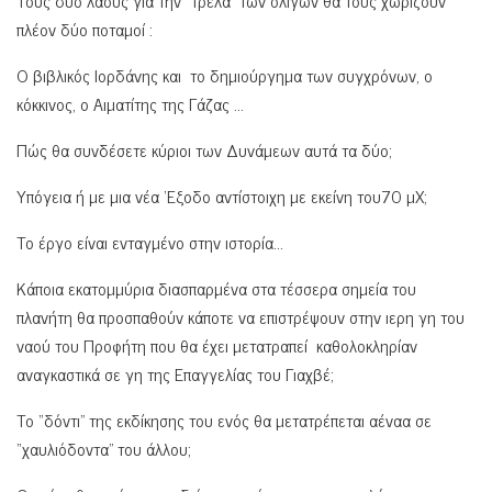
πλέον δύο ποταμοί :
Ο βιβλικός Ιορδάνης και το δημιούργημα των συγχρόνων, ο
κόκκινος, ο Αιματίτης της Γάζας …
Πώς θα συνδέσετε κύριοι των Δυνάμεων αυτά τα δύο;
Υπόγεια ή με μια νέα ‘Εξοδο αντίστοιχη με εκείνη του70 μΧ;
Το έργο είναι ενταγμένο στην ιστορία…
Κάποια εκατομμύρια διασπαρμένα στα τέσσερα σημεία του
πλανήτη θα προσπαθούν κάποτε να επιστρέψουν στην ιερη γη του
ναού του Προφήτη που θα έχει μετατραπεί καθολοκληρίαν
αναγκαστικά σε γη της Επαγγελίας του Γιαχβέ;
Το “δόντι” της εκδίκησης του ενός θα μετατρέπεται αέναα σε
“χαυλιόδοντα” του άλλου;