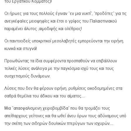
του Εργατικού Κόμματος)!
Οι ήρωες για τους πολλούς έγιναν “εν μια νυκτί”, “προδότες” για τις
ανεγκέφαλες μειοψηφίες και έτσι ο γρίφος του Παλαιστινιακού
παραμένει άλυτος ,αιμοδιψής και ολέθριος!
Οι παντοειδείς υποκριτικοί μεσολαβητές εμπορεύονται την ειρήνη,
κυνικά και στυγνά!
Προωθώντας τα ίδια συμφέροντα προσπαθούν να επιβάλλουν
τελικές λύσεις ανάλογα με την παγκόσμια ισχύ τους και τους
συσχετισμούς δυνάμεων.
Λύσεις που δεν θα φέρουν ειρήνη, ρυθμίσεις οικοδομημένες στα
σαθρά θεμέλια του άδικου και του αίματος….
Μια “απασφαλισμενη χειροβομβίδα” που θα τρομάζει τους
απείθαρχους γείτονες και θα ωθεί άνευ όρων τους αδύναμους υπό
την σκέπη των σιδηρών δουλικών πτερύγων των ισχυρών….