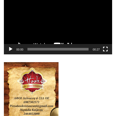
Αναπαραγωγής
Βίντεο
00:00
00:27