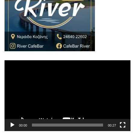
Πρόγραμμα
Αναπαραγωγής
Βίντεο
00:00
00:27